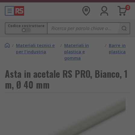
0
Codice costruttore
/
Materiali tecnici e
/
Materiali in
/
Barre in
per l'industria
plastica e
plastica
gomma
Asta in acetale RS PRO, Bianco, 1
m, Ø 40 mm