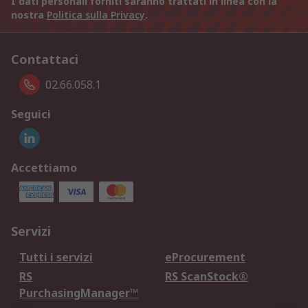
I dati personali forniti saranno trattati in linea con la
nostra
Politica sulla Privacy
.
Contattaci
02.66.058.1
Seguici
Accettiamo
Servizi
Tutti i servizi
eProcurement
RS
RS ScanStock®
PurchasingManager™