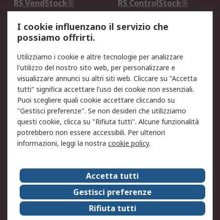
RS VendStock®
RS ControlStock®
Servizio di taratura
MePA
I cookie influenzano il servizio che
possiamo offrirti.
Legale
Utilizziamo i cookie e altre tecnologie per analizzare
Informativa Cookie
Informativa Privacy -
l'utilizzo del nostro sito web, per personalizzare e
Aggiornata
visualizzare annunci su altri siti web. Cliccare su "Accetta
Email Security
Termini d'uso
tutti" significa accettare l'uso dei cookie non essenziali.
Condizioni di vendita
Condizioni generali di
Puoi scegliere quali cookie accettare cliccando su
servizio
"Gestisci preferenze". Se non desideri che utilizziamo
questi cookie, clicca su "Rifiuta tutti". Alcune funzionalità
Etica e responsabilità
potrebbero non essere accessibili. Per ulteriori
informazioni, leggi la nostra
cookie policy
.
Chi Siamo
Chi Siamo
Contattaci
Accetta tutti
Supporto
ESG
Gestisci preferenze
Carriere
RS Group
Rifiuta tutti
Press Centre
Discovery: il Blog di RS