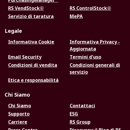
PurchasingManager™
RS VendStock®
RS ControlStock®
Servizio di taratura
MePA
Legale
Informativa Cookie
Informativa Privacy -
Aggiornata
Email Security
Termini d'uso
Condizioni di vendita
Condizioni generali di
servizio
Etica e responsabilità
Chi Siamo
Chi Siamo
Contattaci
Supporto
ESG
Carriere
RS Group