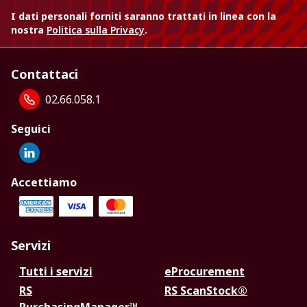
I dati personali forniti saranno trattati in linea con la
nostra
Politica sulla Privacy
.
Contattaci
02.66.058.1
Seguici
Accettiamo
Servizi
Tutti i servizi
eProcurement
RS
RS ScanStock®