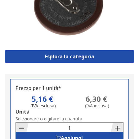
Esplora la categoria
Prezzo per 1 unità*
5,16 €
6,30 €
(IVA esclusa)
(IVA inclusa)
Add
Unità
to
Selezionare o digitare la quantità
Basket
Aggiungi