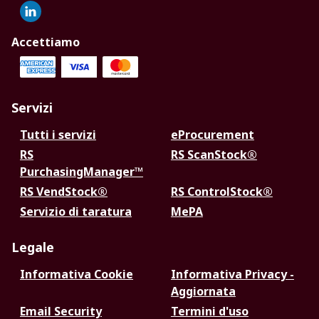
Accettiamo
Servizi
Tutti i servizi
eProcurement
RS
RS ScanStock®
PurchasingManager™
RS VendStock®
RS ControlStock®
Servizio di taratura
MePA
Legale
Informativa Cookie
Informativa Privacy -
Aggiornata
Email Security
Termini d'uso