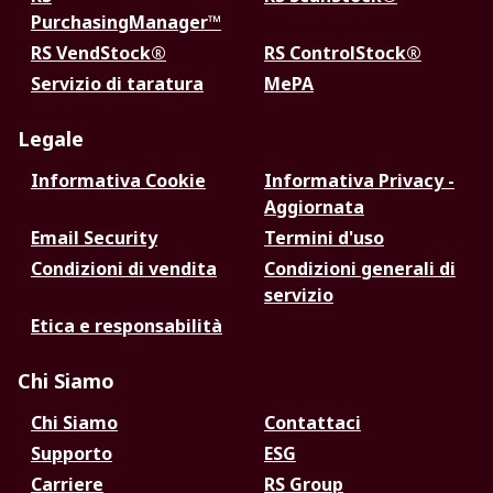
PurchasingManager™
RS VendStock®
RS ControlStock®
Servizio di taratura
MePA
Legale
Informativa Cookie
Informativa Privacy -
Aggiornata
Email Security
Termini d'uso
Condizioni di vendita
Condizioni generali di
servizio
Etica e responsabilità
Chi Siamo
Chi Siamo
Contattaci
Supporto
ESG
Carriere
RS Group