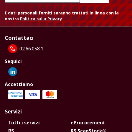
I dati personali forniti saranno trattati in linea con la
nostra
Politica sulla Privacy
.
Contattaci
02.66.058.1
Seguici
Accettiamo
Servizi
Tutti i servizi
eProcurement
RS
RS ScanStock®