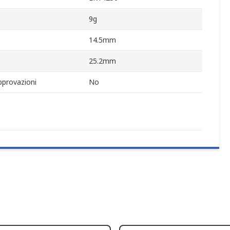
9g
14.5mm
25.2mm
pprovazioni
No