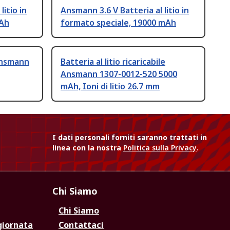
litio in
Ansmann 3.6 V Batteria al litio in
mAh
formato speciale, 19000 mAh
 Ansmann
Batteria al litio ricaricabile
Ansmann 1307-0012-520 5000
mAh, Ioni di litio 26.7 mm
I dati personali forniti saranno trattati in
linea con la nostra
Politica sulla Privacy
.
Chi Siamo
Chi Siamo
giornata
Contattaci