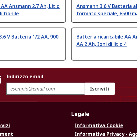
 AA Ansmann 2.7 Ah, Litio
Ansmann 3.6 V Batteria al 
i tionile
formato speciale, 8500 
3.6 V Batteria 1/2 AA, 900
Batteria ricaricabile AA
AA 2 Ah, Ioni di litio 4
i
Indirizzo email
Iscriviti
Legale
rvizi
Informativa Cookie
ement
Informativa Privacy - Ag