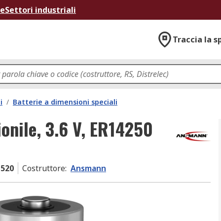
ne
Settori industriali
Traccia la s
i
/
Batterie a dimensioni speciali
ionile, 3.6 V, ER14250
-520
Costruttore
:
Ansmann