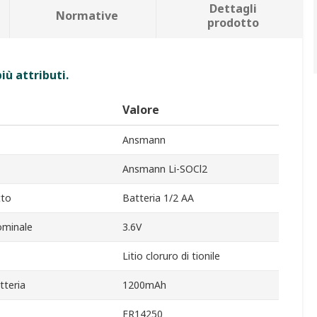
Dettagli
Normative
prodotto
iù attributi.
Valore
Ansmann
Ansmann Li-SOCl2
tto
Batteria 1/2 AA
ominale
3.6V
Litio cloruro di tionile
tteria
1200mAh
ER14250