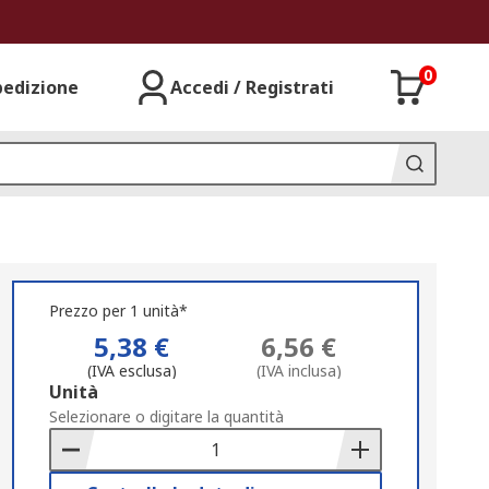
0
pedizione
Accedi / Registrati
Prezzo per 1 unità*
5,38 €
6,56 €
(IVA esclusa)
(IVA inclusa)
Add
Unità
to
Selezionare o digitare la quantità
Basket