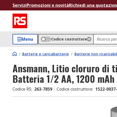
Servizi
Promozioni e novità
Richiedi una quotazio
Menu
Codice costruttore
/
Batterie e caricabatterie
/
Batterie non ricaricabil
Ansmann, Litio cloruro di t
Batteria 1/2 AA, 1200 mAh
Codice RS
:
263-7859
Codice costruttore
:
1522-0037