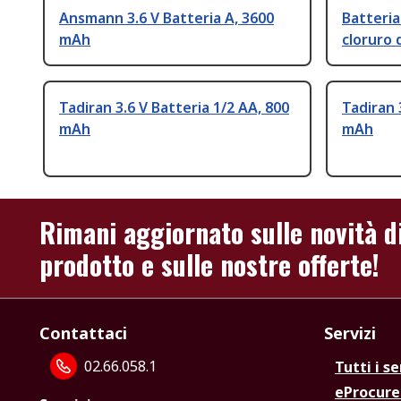
Ansmann 3.6 V Batteria A, 3600
Batteria
mAh
cloruro d
Tadiran 3.6 V Batteria 1/2 AA, 800
Tadiran 
mAh
mAh
Rimani aggiornato sulle novità d
prodotto e sulle nostre offerte!
Contattaci
Servizi
02.66.058.1
Tutti i se
eProcur