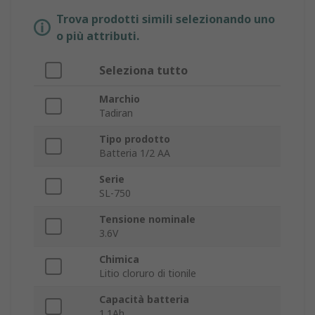
Trova prodotti simili selezionando uno
o più attributi.
Seleziona tutto
Marchio
Tadiran
Tipo prodotto
Batteria 1/2 AA
Serie
SL-750
Tensione nominale
3.6V
Chimica
Litio cloruro di tionile
Capacità batteria
1.1Ah