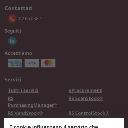
Contattaci
02.66.058.1
Seguici
Accettiamo
Servizi
Tutti i servizi
eProcurement
RS
RS ScanStock®
PurchasingManager™
RS VendStock®
RS ControlStock®
Servizio di taratura
MePA
I cookie influenzano il servizio che