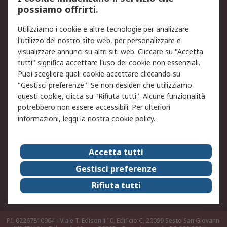
possiamo offrirti.
Legale
Utilizziamo i cookie e altre tecnologie per analizzare
Informativa Cookie
Informativa Privacy -
l'utilizzo del nostro sito web, per personalizzare e
Aggiornata
visualizzare annunci su altri siti web. Cliccare su "Accetta
Email Security
Termini d'uso
tutti" significa accettare l'uso dei cookie non essenziali.
Condizioni di vendita
Condizioni generali di
Puoi scegliere quali cookie accettare cliccando su
servizio
"Gestisci preferenze". Se non desideri che utilizziamo
questi cookie, clicca su "Rifiuta tutti". Alcune funzionalità
Etica e responsabilità
potrebbero non essere accessibili. Per ulteriori
informazioni, leggi la nostra
cookie policy
.
Chi Siamo
Chi Siamo
Contattaci
Accetta tutti
Supporto
ESG
Gestisci preferenze
Carriere
RS Group
Rifiuta tutti
Press Centre
Discovery: il Blog di RS
P.I. 02267810964 - Viale T. Edison 110, Edificio C, 20099 Sesto San Giovanni