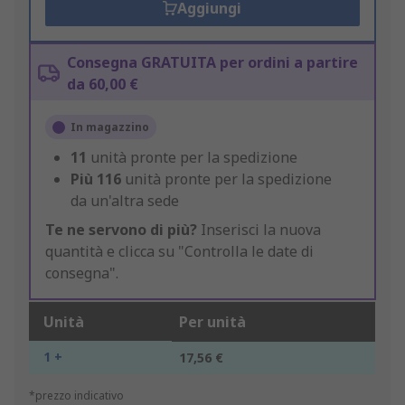
Aggiungi
Consegna GRATUITA per ordini a partire
da 60,00 €
In magazzino
11
unità pronte per la spedizione
Più
116
unità pronte per la spedizione
da un'altra sede
Te ne servono di più?
Inserisci la nuova
quantità e clicca su "Controlla le date di
consegna".
Unità
Per unità
1 +
17,56 €
*prezzo indicativo