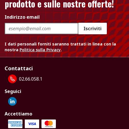
prodotto e sulle nostre offerte!
Indirizzo email
Iscriviti
I dati personali forniti saranno trattati in linea con la
nostra
Politica sulla Privacy
.
Contattaci
02.66.058.1
Seguici
Accettiamo