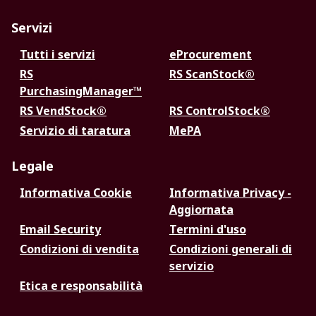
Servizi
Tutti i servizi
eProcurement
RS
RS ScanStock®
PurchasingManager™
RS VendStock®
RS ControlStock®
Servizio di taratura
MePA
Legale
Informativa Cookie
Informativa Privacy -
Aggiornata
Email Security
Termini d'uso
Condizioni di vendita
Condizioni generali di
servizio
Etica e responsabilità