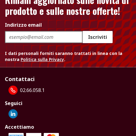
prodotto e sulle nostre offerte!
Indirizzo email
Iscriviti
I dati personali forniti saranno trattati in linea con la
nostra
Politica sulla Privacy
.
Contattaci
02.66.058.1
Seguici
Accettiamo