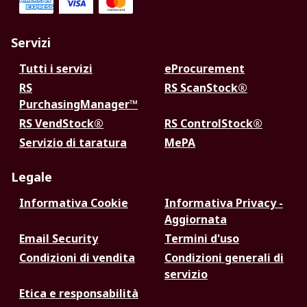
Servizi
Tutti i servizi
eProcurement
RS
RS ScanStock®
PurchasingManager™
RS VendStock®
RS ControlStock®
Servizio di taratura
MePA
Legale
Informativa Cookie
Informativa Privacy -
Aggiornata
Email Security
Termini d'uso
Condizioni di vendita
Condizioni generali di
servizio
Etica e responsabilità