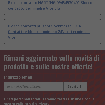
Blocco contatto HARTING 09454530401 Blocco
contatto terminali a Vite Blu
Blocco contatti pulsante Schmersal EX-RF
Contatti e blocco luminoso 24V cc, terminali a
Vite
Rimani aggiornato sulle novità di
prodotto e sulle nostre offerte!
Indirizzo email
Iscriviti
I dati personali forniti saranno trattati in linea con la
nostra
Politica sulla Privacy
.