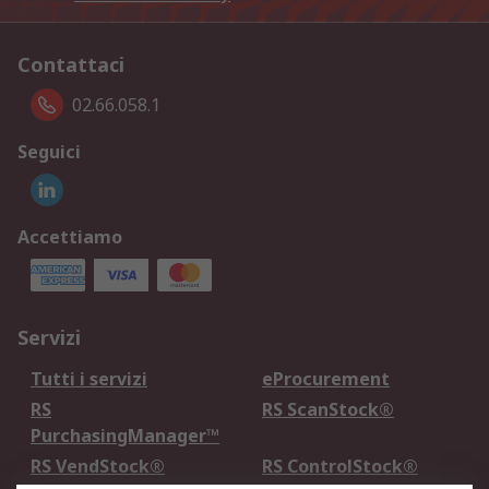
Contattaci
02.66.058.1
Seguici
Accettiamo
Servizi
Tutti i servizi
eProcurement
RS
RS ScanStock®
PurchasingManager™
RS VendStock®
RS ControlStock®