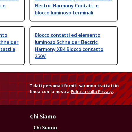
i e
Electric Harmony Contatti e
blocco luminoso terminali
ento
Blocco contatti ed elemento
chneider
luminoso Schneider Electric
tatti e
Harmony XB4 Blocco contatto
250V
I dati personali forniti saranno trattati in
linea con la nostra
Politica sulla Privacy
.
Chi Siamo
Chi Siamo