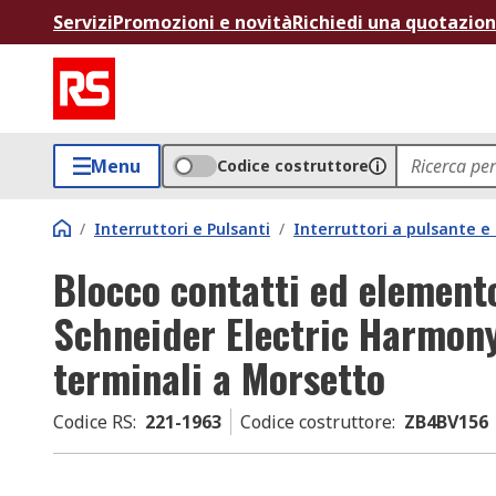
Servizi
Promozioni e novità
Richiedi una quotazio
Menu
Codice costruttore
/
Interruttori e Pulsanti
/
Interruttori a pulsante 
Blocco contatti ed element
Schneider Electric Harmon
terminali a Morsetto
Codice RS
:
221-1963
Codice costruttore
:
ZB4BV156