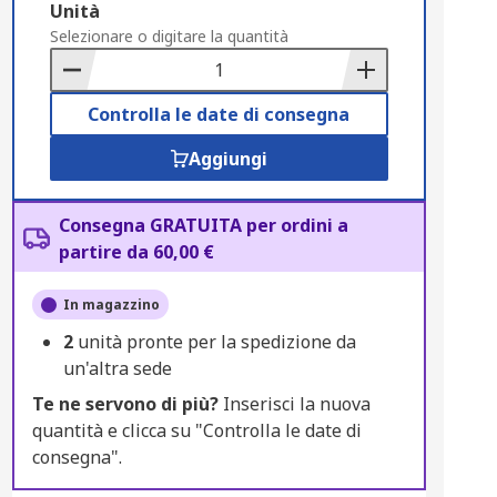
Add
Unità
to
Selezionare o digitare la quantità
Basket
Controlla le date di consegna
Aggiungi
Consegna GRATUITA per ordini a
partire da 60,00 €
In magazzino
2
unità pronte per la spedizione da
un'altra sede
Te ne servono di più?
Inserisci la nuova
quantità e clicca su "Controlla le date di
consegna".