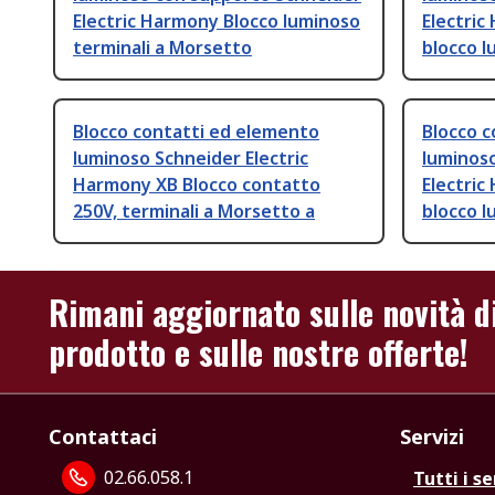
Electric Harmony Blocco luminoso
Electric
terminali a Morsetto
blocco l
Blocco contatti ed elemento
Blocco 
luminoso Schneider Electric
luminos
Harmony XB Blocco contatto
Electric
250V, terminali a Morsetto a
blocco 
Rimani aggiornato sulle novità d
prodotto e sulle nostre offerte!
Contattaci
Servizi
02.66.058.1
Tutti i se