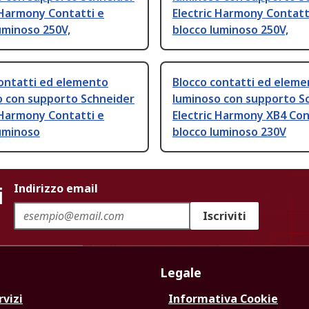
 Harmony Contatti e
Electric Harmony Contatt
uminoso 250V,
blocco luminoso 250V,
contatti ed elemento
Blocco contatti ed elem
o con supporto Schneider
luminoso con supporto S
 Harmony Contatti e
Electric Harmony XB4 Con
luminoso
blocco luminoso 230V
i
Indirizzo email
Iscriviti
Legale
rvizi
Informativa Cookie