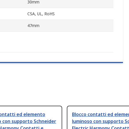
30mm
CSA, UL, RoHS
47mm
contatti ed elemento
Blocco contatti ed elem
o con supporto Schneider
luminoso con supporto S
 Harmony Contatti e
Electric Harmony Contatt