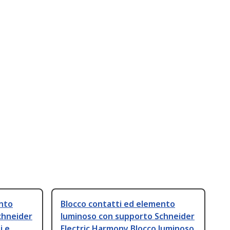
ento
Blocco contatti ed elemento
chneider
luminoso con supporto Schneider
i e
Electric Harmony Blocco luminoso