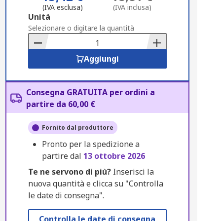
(IVA esclusa)
(IVA inclusa)
Add
Unità
to
Selezionare o digitare la quantità
Basket
Aggiungi
Consegna GRATUITA per ordini a
partire da 60,00 €
Fornito dal produttore
Pronto per la spedizione a
partire dal
13 ottobre 2026
Te ne servono di più?
Inserisci la
nuova quantità e clicca su "Controlla
le date di consegna".
Controlla le date di consegna