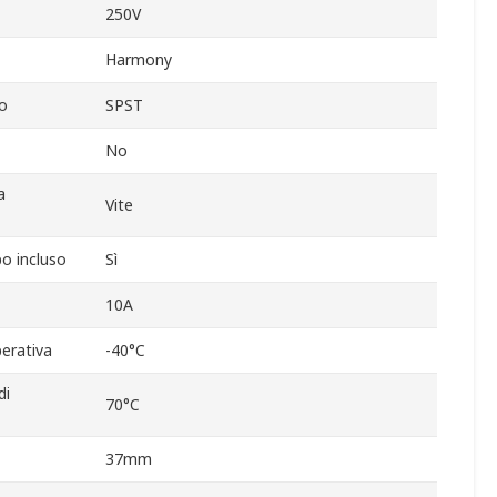
250V
Harmony
o
SPST
No
a
Vite
po incluso
Sì
10A
erativa
-40°C
di
70°C
37mm