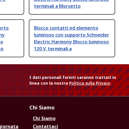
terminali a Morsetto
orto
Blocco contatti ed elemento
ny
luminoso con supporto Schneider
so
Electric Harmony Blocco luminoso
co
120 V, terminali a
I dati personali forniti saranno trattati in
linea con la nostra
Politica sulla Privacy
.
Chi Siamo
Chi Siamo
giornata
Contattaci