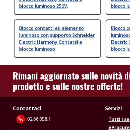
blocco luminoso 250V,
blocco l
Blocco contatti ed elemento
Blocco 
luminoso con supporto Schneider
luminos
Electric Harmony Contatti e
Electric
blocco luminoso
blocco l
Rimani aggiornato sulle novità d
prodotto e sulle nostre offerte!
Contattaci
Servizi
02.66.058.1
Tutti i se
eProcur