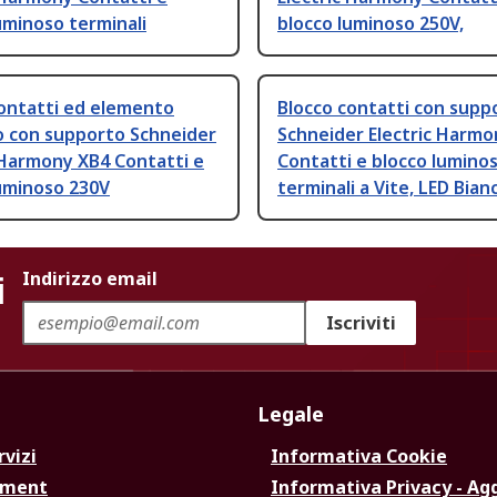
uminoso terminali
blocco luminoso 250V,
contatti ed elemento
Blocco contatti con supp
o con supporto Schneider
Schneider Electric Harmo
 Harmony XB4 Contatti e
Contatti e blocco lumino
uminoso 230V
terminali a Vite, LED Bian
i
Indirizzo email
Iscriviti
Legale
rvizi
Informativa Cookie
ement
Informativa Privacy - Ag