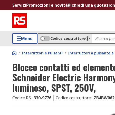
Servizi
Promozioni e novità
Richiedi una quotazio
Menu
Codice costruttore
/
Interruttori e Pulsanti
/
Interruttori a pulsante 
Blocco contatti ed element
Schneider Electric Harmony
luminoso, SPST, 250V,
Codice RS
:
330-9776
Codice costruttore
:
ZB4BW062