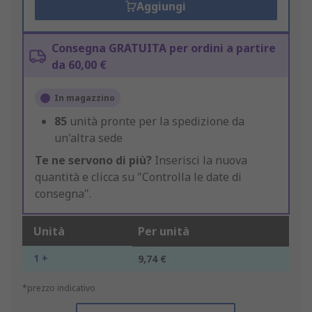
Aggiungi
Consegna GRATUITA per ordini a partire
da 60,00 €
In magazzino
85
unità pronte per la spedizione da
un'altra sede
Te ne servono di più?
Inserisci la nuova
quantità e clicca su "Controlla le date di
consegna".
Unità
Per unità
1 +
9,74 €
*prezzo indicativo