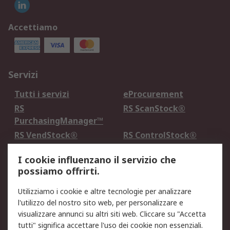
Accettiamo
Servizi
Tutti i servizi
eProcurement
RS
RS ScanStock®
PurchasingManager™
RS VendStock®
RS ControlStock®
Servizio di taratura
MePA
I cookie influenzano il servizio che
possiamo offrirti.
Legale
Utilizziamo i cookie e altre tecnologie per analizzare
Informativa Cookie
Informativa Privacy -
l'utilizzo del nostro sito web, per personalizzare e
Aggiornata
visualizzare annunci su altri siti web. Cliccare su "Accetta
Email Security
Termini d'uso
tutti" significa accettare l'uso dei cookie non essenziali.