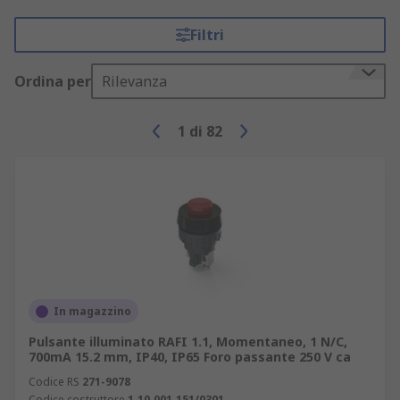
Filtri
Ordina per
Rilevanza
1
di
82
In magazzino
Pulsante illuminato RAFI 1.1, Momentaneo, 1 N/C,
700mA 15.2 mm, IP40, IP65 Foro passante 250 V ca
Codice RS
271-9078
Codice costruttore
1.10.001.151/0301