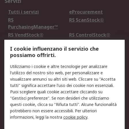
Servizi
Tutti i servizi
eProcurement
RS
RS ScanStock®
PurchasingManager™
RS VendStock®
RS ControlStock®
Servizio di taratura
MePA
I cookie influenzano il servizio che
possiamo offrirti.
Legale
Utilizziamo i cookie e altre tecnologie per analizzare
Informativa Cookie
Informativa Privacy -
l'utilizzo del nostro sito web, per personalizzare e
Aggiornata
visualizzare annunci su altri siti web. Cliccare su "Accetta
Email Security
Termini d'uso
tutti" significa accettare l'uso dei cookie non essenziali.
Condizioni di vendita
Condizioni generali di
Puoi scegliere quali cookie accettare cliccando su
servizio
"Gestisci preferenze". Se non desideri che utilizziamo
questi cookie, clicca su "Rifiuta tutti". Alcune funzionalità
Etica e responsabilità
potrebbero non essere accessibili. Per ulteriori
informazioni, leggi la nostra
cookie policy
.
Chi Siamo