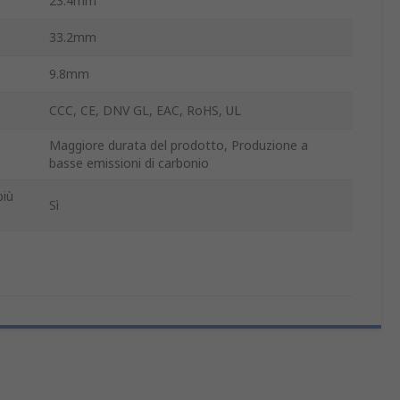
23.4mm
33.2mm
9.8mm
CCC, CE, DNV GL, EAC, RoHS, UL
Maggiore durata del prodotto, Produzione a
basse emissioni di carbonio
più
Sì