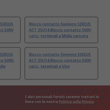
 SIRIUS
Blocco contatto Siemens SIRIUS
to 500V
ACT 3SU14 Blocco contatto 500V
ca/cc, terminali a Molla caricata
 SIRIUS
Blocco contatto Siemens SIRIUS
to 500V,
ACT 3SU14 Blocco contatto 500V
lla
ca/cc, terminali a Vite
I dati personali forniti saranno trattati in
linea con la nostra
Politica sulla Privacy
.