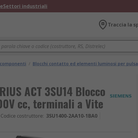
ne
Settori industriali
Traccia la s
e componenti
/
Blocchi contatto ed elementi luminosi per pulsa
IRIUS ACT 3SU14 Blocco
00V cc, terminali a Vite
Codice costruttore
:
3SU1400-2AA10-1BA0