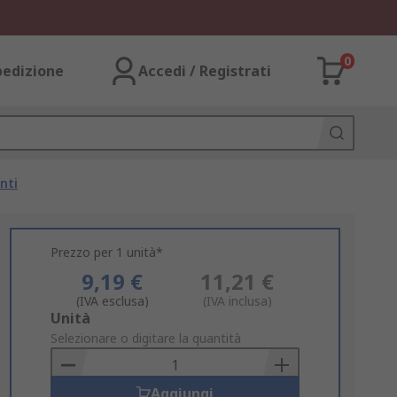
0
pedizione
Accedi / Registrati
nti
Prezzo per 1 unità*
9,19 €
11,21 €
(IVA esclusa)
(IVA inclusa)
Add
Unità
to
Selezionare o digitare la quantità
Basket
Aggiungi