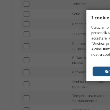
Tensione
Serie
I cookie
Configurazione contatt
Utilizziamo 
personalizza
LED inclusi
accettare l
"Gestisci pr
Con terminazione/senz
terminazione
Alcune funzi
nostra
cook
Collare di fissaggio/cor
incluso
Ri
Corrente nominale
Minima temperatura
operativa
Temperatura massima 
funzionamento