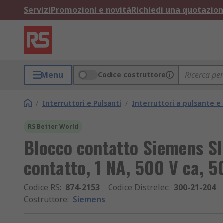
Servizi
Promozioni e novità
Richiedi una quotazio
Menu
Codice costruttore
/
Interruttori e Pulsanti
/
Interruttori a pulsante 
RS Better World
Blocco contatto Siemens S
contatto, 1 NA, 500 V ca, 5
Codice RS
:
874-2153
Codice Distrelec
:
300-21-204
Costruttore
:
Siemens