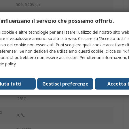
500, 500V ca
SIRIUS ACT 3SU14
 influenzano il servizio che possiamo offrirti.
o
1 NA
i cookie e altre tecnologie per analizzare l'utilizzo del nostro sito web
re e visualizzare annunci su altri siti web. Cliccare su "Accetta tutti" s
No
'uso dei cookie non essenziali. Puoi scegliere quali cookie accettare c
eferenze". Se non desideri che utilizziamo questi cookie, clicca su "Rifi
a
Vite
onalità potrebbero non essere accessibili. Per ulteriori informazioni, l
ie policy
.
po
No
fiuta tutti
Gestisci preferenze
Accetta t
10A
-25°C
di
70°C