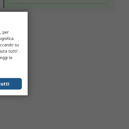
, per
ignifica
liccando su
uta tutti".
eggi la
utti