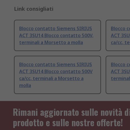
Link consigliati
Blocco contatto Siemens SIRIUS
Blocco 
ACT 3SU14 Blocco contatto 500V,
ACT 3SU
terminali a Morsetto a molla
ca/cc, te
Blocco contatto Siemens SIRIUS
Blocco 
ACT 3SU14 Blocco contatto 500V
ACT 3SU1
ca/cc, terminali a Morsetto a
terminal
molla
Rimani aggiornato sulle novità d
prodotto e sulle nostre offerte!