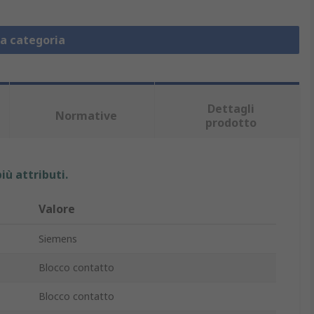
la categoria
Dettagli
Normative
prodotto
iù attributi.
Valore
Siemens
Blocco contatto
Blocco contatto