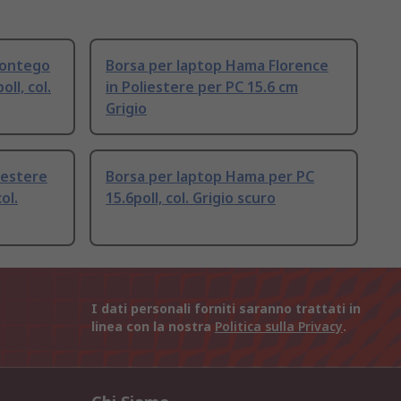
Montego
Borsa per laptop Hama Florence
oll, col.
in Poliestere per PC 15.6 cm
Grigio
iestere
Borsa per laptop Hama per PC
ol.
15.6poll, col. Grigio scuro
I dati personali forniti saranno trattati in
linea con la nostra
Politica sulla Privacy
.