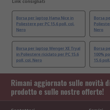
Link consigliati
Borsa per laptop Hama Nice in
Borsa pe
Poliestere per PC 15.6 poll, col.
Poliester
Nero
Nero
Borsa per laptop Wenger XE Tryal
Borsa p
in Poliestere riciclato per PC 15.6
100% pol
poll, col. Nero
15.6 poll
Rimani aggiornato sulle novità d
prodotto e sulle nostre offerte!