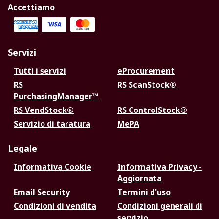
Accettiamo
Servizi
Tutti i servizi
eProcurement
RS
RS ScanStock®
PurchasingManager™
RS VendStock®
RS ControlStock®
Servizio di taratura
MePA
Legale
Informativa Cookie
Informativa Privacy -
Aggiornata
Email Security
Termini d'uso
Condizioni di vendita
Condizioni generali di
servizio