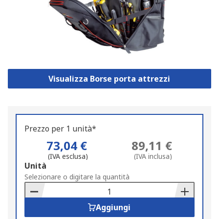
Visualizza Borse porta attrezzi
Prezzo per 1 unità*
73,04 €
89,11 €
(IVA esclusa)
(IVA inclusa)
Add
Unità
to
Selezionare o digitare la quantità
Basket
Aggiungi