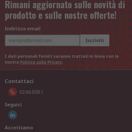
Rimani aggiornato sulle novità di
prodotto e sulle nostre offerte!
Indirizzo email
Iscriviti
I dati personali forniti saranno trattati in linea con la
nostra
Politica sulla Privacy
.
Contattaci
02.66.058.1
Seguici
Accettiamo