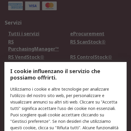
Servizi
Tutti i servizi
eProcurement
RS
RS ScanStock®
PurchasingManager™
RS VendStock®
RS ControlStock®
Servizio di taratura
MePA
I cookie influenzano il servizio che
possiamo offrirti.
Legale
Utilizziamo i cookie e altre tecnologie per analizzare
Informativa Cookie
Informativa Privacy -
l'utilizzo del nostro sito web, per personalizzare e
Aggiornata
visualizzare annunci su altri siti web. Cliccare su "Accetta
Email Security
Termini d'uso
tutti" significa accettare l'uso dei cookie non essenziali.
Condizioni di vendita
Condizioni generali di
Puoi scegliere quali cookie accettare cliccando su
servizio
"Gestisci preferenze". Se non desideri che utilizziamo
questi cookie, clicca su "Rifiuta tutti". Alcune funzionalità
Etica e responsabilità