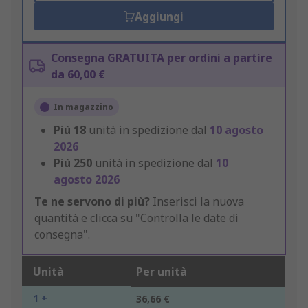
Aggiungi
Consegna GRATUITA per ordini a partire
da 60,00 €
In magazzino
Più
18
unità in spedizione dal
10 agosto
2026
Più
250
unità in spedizione dal
10
agosto 2026
Te ne servono di più?
Inserisci la nuova
quantità e clicca su "Controlla le date di
consegna".
Unità
Per unità
1 +
36,66 €