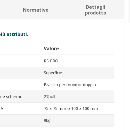
Dettagli
Normative
prodotto
iù attributi.
Valore
RS PRO
Superficie
Braccio per monitor doppio
ime schermo
27poll
SA
75 x 75 mm o 100 x 100 mm
9kg