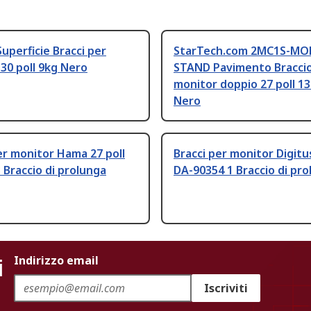
uperficie Bracci per
StarTech.com 2MC1S-MO
30 poll 9kg Nero
STAND Pavimento Braccio
monitor doppio 27 poll 13
Nero
er monitor Hama 27 poll
Bracci per monitor Digitus
 Braccio di prolunga
DA-90354 1 Braccio di pr
i
Indirizzo email
Iscriviti