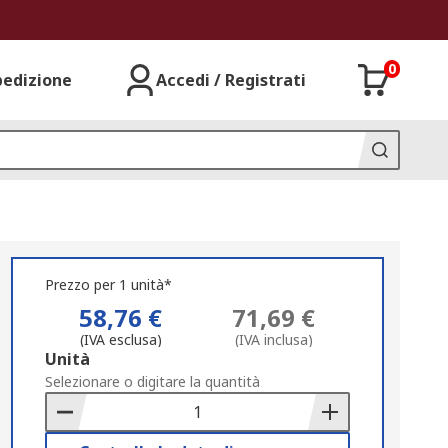
0
pedizione
Accedi / Registrati
Prezzo per 1 unità*
58,76 €
71,69 €
(IVA esclusa)
(IVA inclusa)
Add
Unità
to
Selezionare o digitare la quantità
Basket