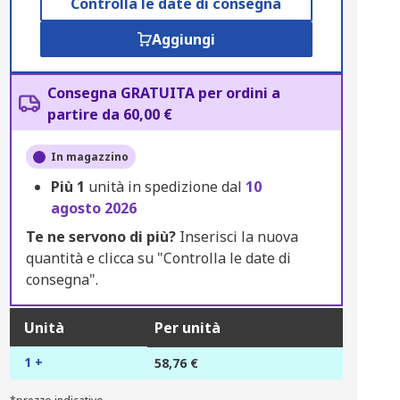
Controlla le date di consegna
Aggiungi
Consegna GRATUITA per ordini a
partire da 60,00 €
In magazzino
Più
1
unità in spedizione dal
10
agosto 2026
Te ne servono di più?
Inserisci la nuova
quantità e clicca su "Controlla le date di
consegna".
Unità
Per unità
1 +
58,76 €