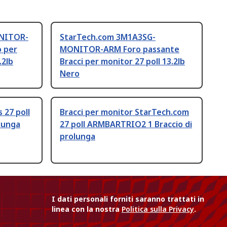
NITOR-
StarTech.com 3M1A3SG-
 per
MONITOR-ARM Foro passante
.2lb
Bracci per monitor 27 poll 13.2lb
Nero
 27 poll
Bracci per monitor StarTech.com
olunga
27 poll ARMBARTRIO2 1 Braccio di
prolunga
I dati personali forniti saranno trattati in
linea con la nostra
Politica sulla Privacy
.