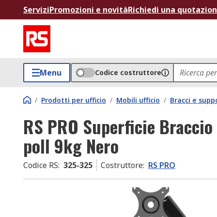
Servizi
Promozioni e novità
Richiedi una quotazio
Menu
Codice costruttore
/
Prodotti per ufficio
/
Mobili ufficio
/
Bracci e supp
RS PRO Superficie Braccio
poll 9kg Nero
Codice RS
:
325-325
Costruttore
:
RS PRO