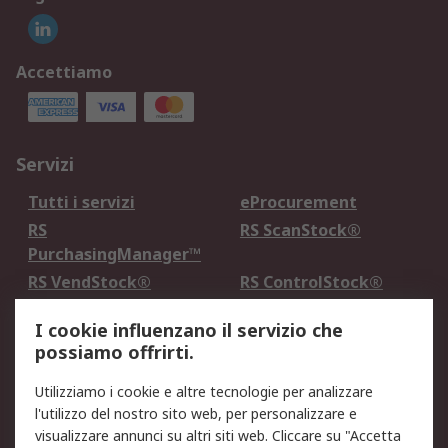
Accettiamo
Servizi
Tutti i servizi
eProcurement
RS
RS ScanStock®
PurchasingManager™
RS VendStock®
RS ControlStock®
Servizio di taratura
MePA
I cookie influenzano il servizio che
possiamo offrirti.
Legale
Utilizziamo i cookie e altre tecnologie per analizzare
Informativa Cookie
Informativa Privacy -
l'utilizzo del nostro sito web, per personalizzare e
Aggiornata
visualizzare annunci su altri siti web. Cliccare su "Accetta