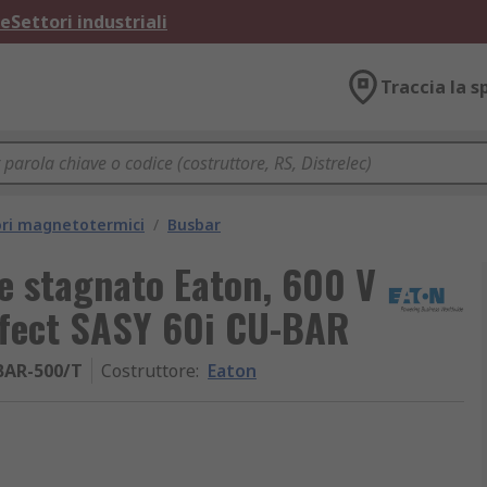
ne
Settori industriali
Traccia la s
ori magnetotermici
/
Busbar
e stagnato Eaton, 600 V
ffect SASY 60i CU-BAR
BAR-500/T
Costruttore
:
Eaton