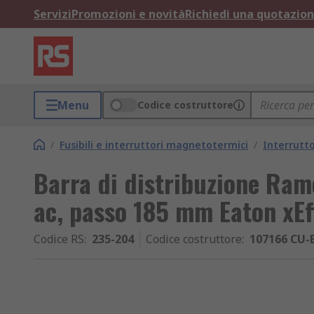
Servizi
Promozioni e novità
Richiedi una quotazio
Menu
Codice costruttore
/
Fusibili e interruttori magnetotermici
/
Interrutt
Barra di distribuzione Ram
ac, passo 185 mm Eaton xE
Codice RS
:
235-204
Codice costruttore
:
107166 CU-