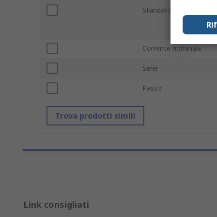
Standard/Approvazioni
Ri
Corrente nominale
Serie
Passo
Trova prodotti simili
Link consigliati