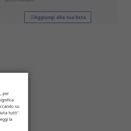
*prezzo indicativo
Aggiungi alla tua lista
, per
ignifica
liccando su
uta tutti".
eggi la