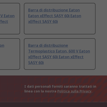
Barra di distribuzione Eaton
 V Eaton
Eaton xEffect SASY 60i Eaton
ffect
xEffect SASY 60i
ton
Barra di distribuzione
Termoplastico Eaton, 600 V Eaton
xEffect SASY 60i Eaton xEffect
SASY 60i
I dati personali forniti saranno trattati in
linea con la nostra
Politica sulla Privacy
.