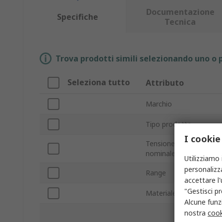
Documentazione
Specifiche
Tecnica
Trova prodotti simili selezionando uno o p
Seleziona tutto
Attributo
Marchio
Tipo prodotto
I cookie
Tensione operativa
nominale
Utilizziamo 
personalizza
Range
accettare l
"Gestisci pr
Materiale
Alcune funzi
nostra
cook