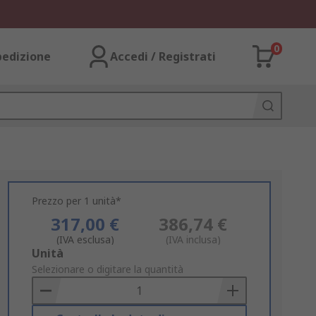
0
pedizione
Accedi / Registrati
Prezzo per 1 unità*
317,00 €
386,74 €
(IVA esclusa)
(IVA inclusa)
Add
Unità
to
Selezionare o digitare la quantità
Basket