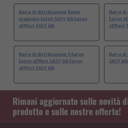
Barra di distribuzione Rame
Barra di
stagnato Eaton SASY 60i Eaton
Eaton xE
xEffect SASY 60i
xEffect 
Barra di distribuzione 3 Eaton
Barra di
Eaton xEffect SASY 60i Eaton
SASY 60i
xEffect SASY 60i
Rimani aggiornato sulle novità d
prodotto e sulle nostre offerte!