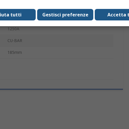
236217), UL 508, RoHS conform, UL (Category
Control Number NMTR,NMTR7), UL CSA09 (refer to
approbation report), UL508A, CE marking, CSA-C22.2
fiuta tutti
Gestisci preferenze
Accetta t
No. 14
1250A
CU-BAR
185mm