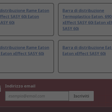
 distribuzione Rame Eaton
Barra di distribuzione
ffect SASY 60i Eaton
Termoplastico Eaton, 690
SASY 60i
xEffect SASY 60i Eaton xE
SASY 60i
 distribuzione Rame Eaton
Barra di distribuzione Ea
 Eaton xEffect SASY 60i
Eaton xEffect SASY 60i
i
Indirizzo email
Iscriviti