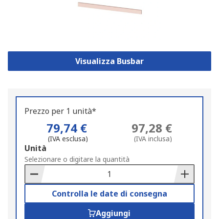
Visualizza Busbar
Prezzo per 1 unità*
79,74 €
97,28 €
(IVA esclusa)
(IVA inclusa)
Add
Unità
to
Selezionare o digitare la quantità
Basket
Controlla le date di consegna
Aggiungi