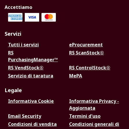
Accettiamo
Servizi
Tutti i servizi
eProcurement
RS
RS ScanStock®
PurchasingManager™
RS VendStock®
RS ControlStock®
Servizio di taratura
MePA
Legale
Informativa Cookie
Informativa Privacy -
Aggiornata
Email Security
Termini d'uso
Condizioni di vendita
Condizioni generali di