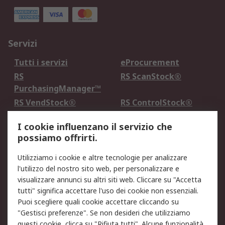
Servizi
Tutti i servizi
eProcurement
RS
RS ScanStock®
PurchasingManager™
RS VendStock®
RS ControlStock®
Servizio di taratura
MePA
I cookie influenzano il servizio che
possiamo offrirti.
Legale
Utilizziamo i cookie e altre tecnologie per analizzare
Informativa Cookie
Informativa Privacy -
l'utilizzo del nostro sito web, per personalizzare e
Aggiornata
visualizzare annunci su altri siti web. Cliccare su "Accetta
Email Security
Termini d'uso
tutti" significa accettare l'uso dei cookie non essenziali.
Condizioni di vendita
Condizioni generali di
Puoi scegliere quali cookie accettare cliccando su
servizio
"Gestisci preferenze". Se non desideri che utilizziamo
questi cookie, clicca su "Rifiuta tutti". Alcune funzionalità