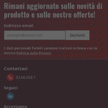
Rimani aggiornato sulle novità di
prodotto e sulle nostre offerte!
Indirizzo email
Iscriviti
I dati personali forniti saranno trattati in linea con la
nostra
Politica sulla Privacy
.
Contattaci
02.66.058.1
Seguici
Accettiamo