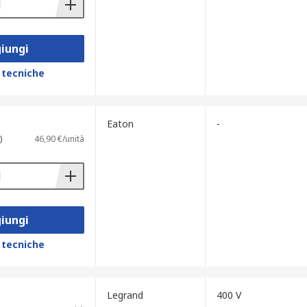
iungi
 tecniche
Eaton
-
)
46,90 €/unità
iungi
 tecniche
Legrand
400 V