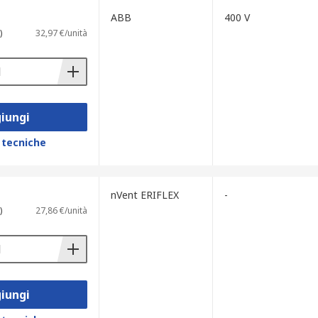
ABB
400 V
)
32,97 €/unità
iungi
 tecniche
nVent ERIFLEX
-
)
27,86 €/unità
iungi