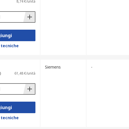
8,74 €/unità
iungi
 tecniche
Siemens
-
)
61,48 €/unità
iungi
 tecniche