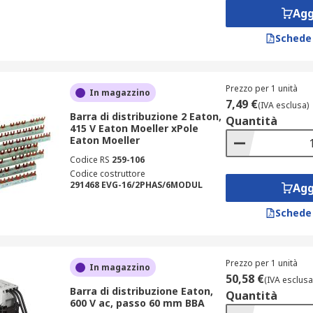
Agg
Schede
Prezzo per 1 unità
In magazzino
7,49 €
(IVA esclusa)
Barra di distribuzione 2 Eaton,
Quantità
415 V Eaton Moeller xPole
Eaton Moeller
Codice RS
259-106
Codice costruttore
291468 EVG-16/2PHAS/6MODUL
Agg
Schede
Prezzo per 1 unità
In magazzino
50,58 €
(IVA esclusa
Barra di distribuzione Eaton,
Quantità
600 V ac, passo 60 mm BBA