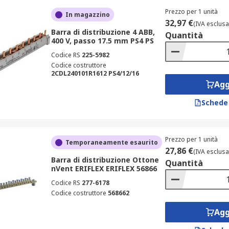
Prezzo per 1 unità
In magazzino
32,97 €
(IVA esclusa
Barra di distribuzione 4 ABB,
Quantità
400 V, passo 17.5 mm PS4 PS
Codice RS
225-5982
Codice costruttore
2CDL240101R1612 PS4/12/16
Agg
Schede
Prezzo per 1 unità
Temporaneamente esaurito
27,86 €
(IVA esclusa
Barra di distribuzione Ottone
Quantità
nVent ERIFLEX ERIFLEX 56866
Codice RS
277-6178
Codice costruttore
568662
Agg