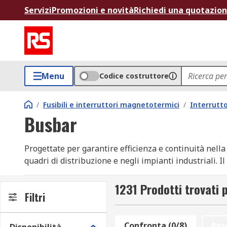
Servizi
Promozioni e novità
Richiedi una quotazio
Menu
Codice costruttore
/
Fusibili e interruttori magnetotermici
/
Interrutt
Busbar
Progettate per garantire efficienza e continuità nell
quadri di distribuzione e negli impianti industriali. 
configurazione e livello di corrente. Le soluzioni dis
stagnato, con sezioni e lunghezze variabili. Tra i ma
1231 Prodotti trovati 
Filtri
e durata nel tempo. Per rispondere alle esigenze più u
magazzino dei modelli di busbar più richiesti.
Confronta (0/8)
Res