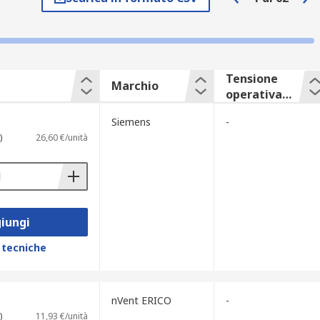
 busbar rigide sono le più diffuse per
 disponibili anche barre di distribuzione
Tensione
he richiedono protezione tra conduttori.
Marchio
operativa
scalabili per applicazioni industriali di
nominale
Siemens
-
)
26,60 €/unità
icienza della distribuzione sono cruciali.
iungi
 tecniche
nVent ERICO
-
)
11,93 €/unità