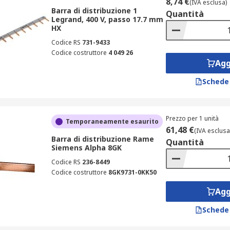
8,74 €
(IVA esclusa)
Barra di distribuzione 1
Quantità
Legrand, 400 V, passo 17.7 mm
HX
Codice RS
731-9433
Codice costruttore
4 049 26
Agg
Schede
Prezzo per 1 unità
Temporaneamente esaurito
61,48 €
(IVA esclusa
Barra di distribuzione Rame
Quantità
Siemens Alpha 8GK
Codice RS
236-8449
Codice costruttore
8GK9731-0KK50
Agg
Schede