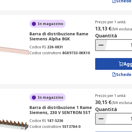
Schede
Prezzo per 1 unità
In magazzino
13,13 €
(IVA esclusa
Barra di distribuzione Rame
Quantità
Siemens Alpha 8GK
Codice RS
226-0831
Codice costruttore
8GK9733-0KK10
Agg
Schede
Prezzo per 1 unità
In magazzino
30,15 €
(IVA esclusa
Barra di distribuzione 1 Rame
Quantità
Siemens, 230 V SENTRON 5ST
Codice RS
187-5236
Codice costruttore
5ST3784-0