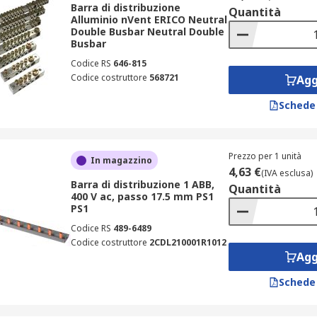
vi critici;
Barra di distribuzione
Quantità
Alluminio nVent ERICO Neutral
zione nei campus.
Double Busbar Neutral Double
Busbar
ioni avanzate come
interruttori magnetotermici differenzial
Codice RS
646-815
Codice costruttore
568721
Agg
e di distribuzione in catalogo
Schede
e basarsi su parametri tecnici fondamentali, tra cui: • corre
Prezzo per 1 unità
In magazzino
iali disponibili: acciaio, alluminio, metallo, nylon, ottone, p
4,63 €
(IVA esclusa)
V cc a 1000V ca. Le busbar in rame offrono la migliore cond
Barra di distribuzione 1 ABB,
Quantità
400 V ac, passo 17.5 mm PS1
dazione. In contesti meno esposti, è possibile utilizzare a
PS1
nterruttori magnetotermici MCB
e
interruttori automatici 
Codice RS
489-6489
, è consigliabile l’utilizzo di
interruttori differenziali puri
Codice costruttore
2CDL210001R1012
Agg
Schede