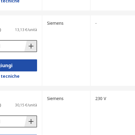
 tecniche
Siemens
-
)
13,13 €/unità
iungi
 tecniche
Siemens
230 V
)
30,15 €/unità