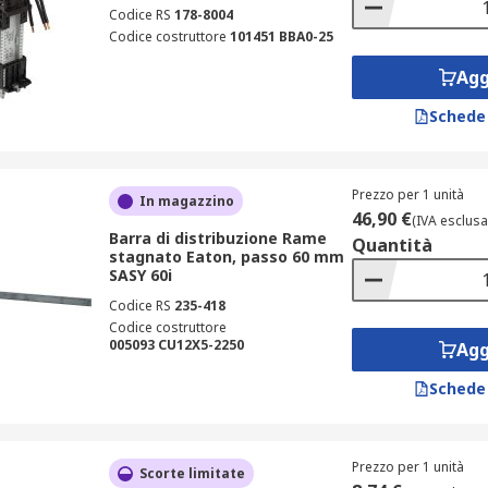
Codice RS
178-8004
Codice costruttore
101451 BBA0-25
Agg
Schede
Prezzo per 1 unità
In magazzino
46,90 €
(IVA esclusa
Barra di distribuzione Rame
Quantità
stagnato Eaton, passo 60 mm
SASY 60i
Codice RS
235-418
Codice costruttore
005093 CU12X5-2250
Agg
Schede
Prezzo per 1 unità
Scorte limitate