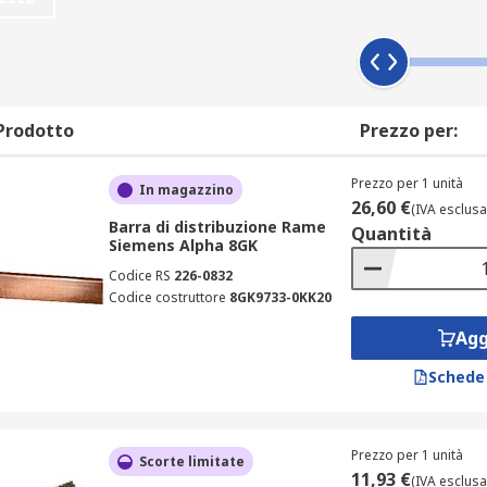
alogo
rogettate per applicazioni a bassa, media o alta corrente. Le
mizzano le perdite e aumentano la sicurezza operativa. Sono
nsione, e barre di fase isolate, indicate per configurazioni c
Prodotto
Prezzo per:
odularità, mentre le
busbar Siemens
garantiscono soluzioni 
Prezzo per 1 unità
In magazzino
26,60 €
(IVA esclusa
 valutare
Barra di distribuzione Rame
Quantità
Siemens Alpha 8GK
Codice RS
226-0832
mbienti ad alta densità energetica, dove la continuità e l’eff
Codice costruttore
8GK9733-0KK20
Agg
 di corrente;
Schede
nfrastrutture IT;
re per negozi e spazi commerciali;
Prezzo per 1 unità
chiature di test;
Scorte limitate
11,93 €
(IVA esclusa