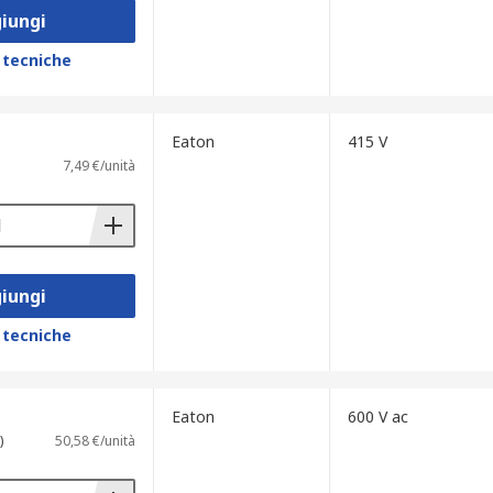
iungi
 tecniche
Eaton
415 V
7,49 €/unità
iungi
 tecniche
Eaton
600 V ac
)
50,58 €/unità