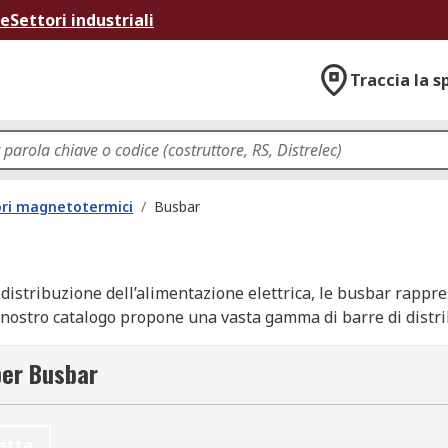
ne
Settori industriali
Traccia la s
ori magnetotermici
/
Busbar
a distribuzione dell’alimentazione elettrica, le busbar rap
Il nostro catalogo propone una vasta gamma di barre di distri
ponibili includono modelli compatibili con sistemi monofase o
rchi trattati figurano nomi di riferimento come Schneider Ele
per Busbar
rgenti, offriamo spedizioni rapide a partire da 1-3 giorni la
etta