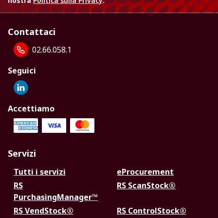
nostra
Politica sulla Privacy
.
Contattaci
02.66.058.1
Seguici
Accettiamo
Servizi
Tutti i servizi
eProcurement
RS
RS ScanStock®
PurchasingManager™
RS VendStock®
RS ControlStock®