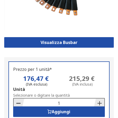
Visualizza Busbar
Prezzo per 1 unità*
176,47 €
215,29 €
(IVA esclusa)
(IVA inclusa)
Add
Unità
to
Selezionare o digitare la quantità
Basket
Aggiungi