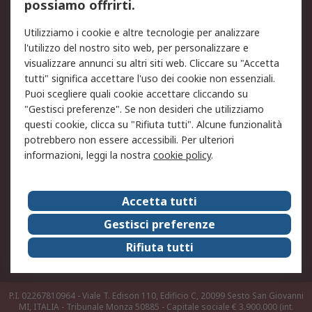
possiamo offrirti.
Legale
Utilizziamo i cookie e altre tecnologie per analizzare
Informativa Cookie
Informativa Privacy -
l'utilizzo del nostro sito web, per personalizzare e
Aggiornata
visualizzare annunci su altri siti web. Cliccare su "Accetta
Email Security
Termini d'uso
tutti" significa accettare l'uso dei cookie non essenziali.
Condizioni di vendita
Condizioni generali di
Puoi scegliere quali cookie accettare cliccando su
servizio
"Gestisci preferenze". Se non desideri che utilizziamo
questi cookie, clicca su "Rifiuta tutti". Alcune funzionalità
Etica e responsabilità
potrebbero non essere accessibili. Per ulteriori
informazioni, leggi la nostra
cookie policy
.
Chi Siamo
Chi Siamo
Contattaci
Accetta tutti
Supporto
ESG
Gestisci preferenze
Carriere
RS Group
Rifiuta tutti
Press Centre
Discovery: il Blog di RS
P.I. 02267810964 - Viale T. Edison 110, Edificio C, 20099 Sesto San Giovanni
MI, ITALIA - Tribunale Monza 50885 - Capitale sociale € 3.900.000 (int.