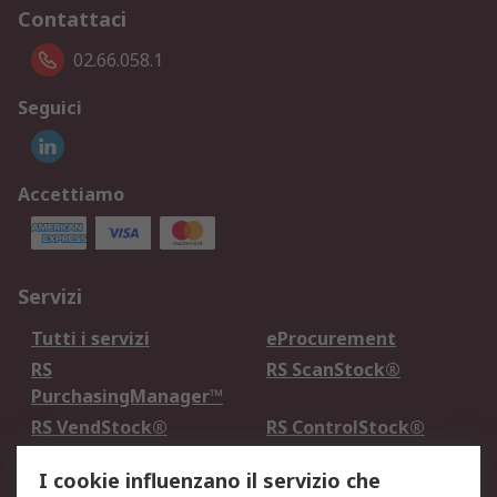
Contattaci
02.66.058.1
Seguici
Accettiamo
Servizi
Tutti i servizi
eProcurement
RS
RS ScanStock®
PurchasingManager™
RS VendStock®
RS ControlStock®
Servizio di taratura
MePA
I cookie influenzano il servizio che