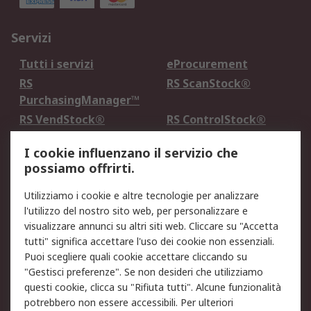
Servizi
Tutti i servizi
eProcurement
RS
RS ScanStock®
PurchasingManager™
RS VendStock®
RS ControlStock®
Servizio di taratura
MePA
I cookie influenzano il servizio che
possiamo offrirti.
Legale
Utilizziamo i cookie e altre tecnologie per analizzare
Informativa Cookie
Informativa Privacy -
l'utilizzo del nostro sito web, per personalizzare e
Aggiornata
visualizzare annunci su altri siti web. Cliccare su "Accetta
Email Security
Termini d'uso
tutti" significa accettare l'uso dei cookie non essenziali.
Condizioni di vendita
Condizioni generali di
Puoi scegliere quali cookie accettare cliccando su
servizio
"Gestisci preferenze". Se non desideri che utilizziamo
questi cookie, clicca su "Rifiuta tutti". Alcune funzionalità
Etica e responsabilità
potrebbero non essere accessibili. Per ulteriori