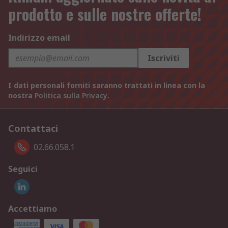
prodotto e sulle nostre offerte!
Indirizzo email
Iscriviti
I dati personali forniti saranno trattati in linea con la
nostra
Politica sulla Privacy
.
Contattaci
02.66.058.1
Seguici
Accettiamo