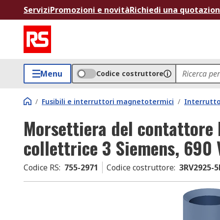
Servizi
Promozioni e novità
Richiedi una quotazio
Menu
Codice costruttore
/
Fusibili e interruttori magnetotermici
/
Interrutt
Morsettiera del contattore 
collettrice 3 Siemens, 690
Codice RS
:
755-2971
Codice costruttore
:
3RV2925-5