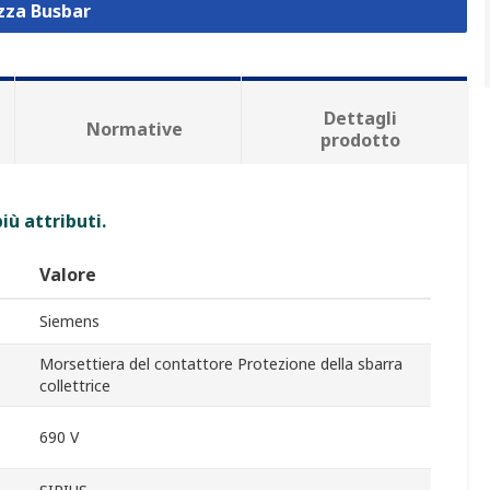
izza Busbar
Dettagli
Normative
prodotto
iù attributi.
Valore
Siemens
Morsettiera del contattore Protezione della sbarra
collettrice
690 V