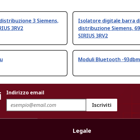
 distribuzione 3 Siemens,
Isolatore digitale barra d
RIUS 3RV2
distribuzione Siemens, 69
SIRIUS 3RV2
lu
Moduli Bluetooth -93dbm
i
Indirizzo email
Iscriviti
Legale