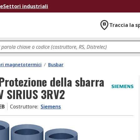
ne
Settori industriali
Traccia la s
ori magnetotermici
/
Busbar
Protezione della sbarra
 V SIRIUS 3RV2
EB
Costruttore
:
Siemens