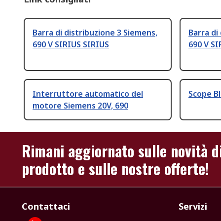
Barra di distribuzione 3 Siemens,
Barra di
690 V SIRIUS SIRIUS
690 V SI
Interruttore automatico del
Scope B
motore Siemens 20V, 690
Rimani aggiornato sulle novità d
prodotto e sulle nostre offerte!
Contattaci
Servizi