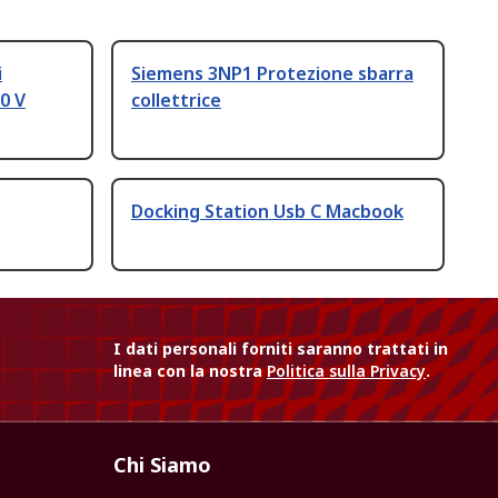
i
Siemens 3NP1 Protezione sbarra
0 V
collettrice
Docking Station Usb C Macbook
I dati personali forniti saranno trattati in
linea con la nostra
Politica sulla Privacy
.
Chi Siamo