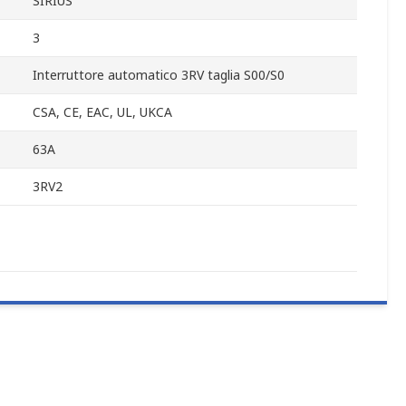
SIRIUS
3
Interruttore automatico 3RV taglia S00/S0
CSA, CE, EAC, UL, UKCA
63A
3RV2