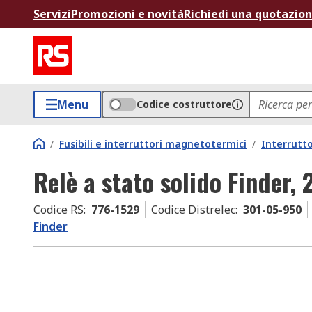
Servizi
Promozioni e novità
Richiedi una quotazio
Menu
Codice costruttore
/
Fusibili e interruttori magnetotermici
/
Interrutt
Relè a stato solido Finder,
Codice RS
:
776-1529
Codice Distrelec
:
301-05-950
Finder