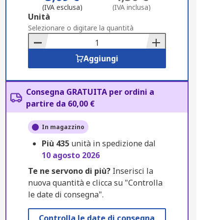
(IVA esclusa)
(IVA inclusa)
Add
Unità
to
Selezionare o digitare la quantità
Basket
Aggiungi
Consegna GRATUITA per ordini a
partire da 60,00 €
In magazzino
Più
435
unità in spedizione dal
10 agosto 2026
Te ne servono di più?
Inserisci la
nuova quantità e clicca su "Controlla
le date di consegna".
Controlla le date di consegna