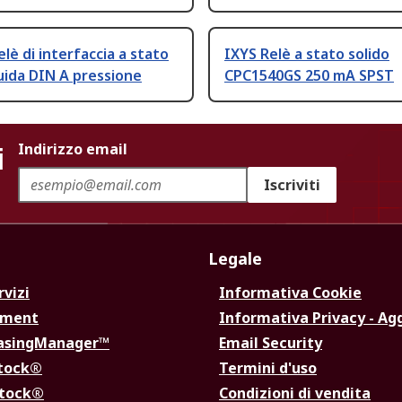
elè di interfaccia a stato
IXYS Relè a stato solido
uida DIN A pressione
CPC1540GS 250 mA SPST
i
Indirizzo email
Iscriviti
Legale
rvizi
Informativa Cookie
ement
Informativa Privacy - Ag
hasingManager™
Email Security
Stock®
Termini d'uso
Stock®
Condizioni di vendita