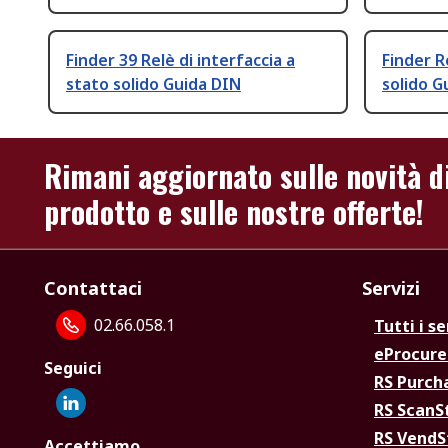
Finder 39 Relè di interfaccia a
Finder R
stato solido Guida DIN
solido G
Rimani aggiornato sulle novità d
prodotto e sulle nostre offerte!
Contattaci
Servizi
02.66.058.1
Tutti i se
eProcur
Seguici
RS Purc
RS Scan
RS Vend
Accettiamo