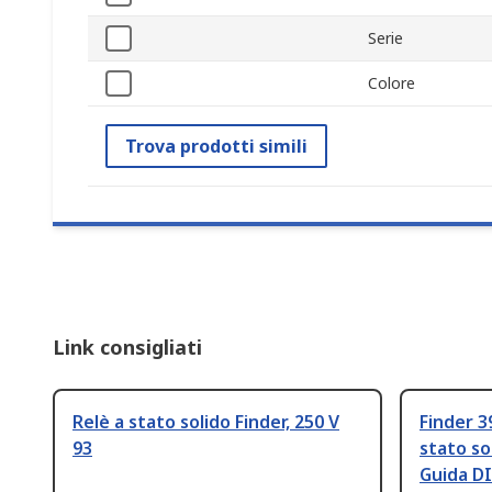
Serie
Colore
Trova prodotti simili
Link consigliati
Relè a stato solido Finder, 250 V
Finder 3
93
stato so
Guida DI