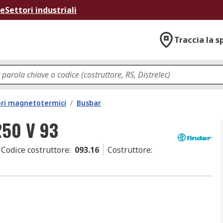
ne
Settori industriali
Traccia la s
ori magnetotermici
/
Busbar
 250 V 93
Codice costruttore
:
093.16
Costruttore
: