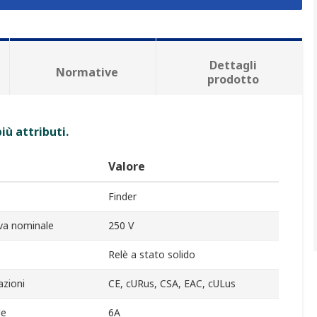
Dettagli
Normative
prodotto
iù attributi.
Valore
Finder
va nominale
250 V
Relè a stato solido
zioni
CE, cURus, CSA, EAC, cULus
le
6A