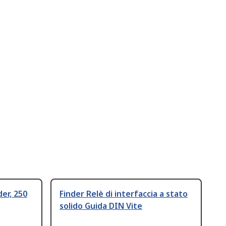
der, 250
Finder Relè di interfaccia a stato
solido Guida DIN Vite