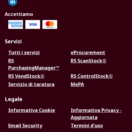
Accettiamo
Servizi
Tutti i servizi
eProcurement
RS
RS ScanStock®
PurchasingManager™
RS VendStock®
RS ControlStock®
Servizio di taratura
MePA
Legale
Informativa Cookie
Informativa Privacy -
Aggiornata
Email Security
Termini d'uso