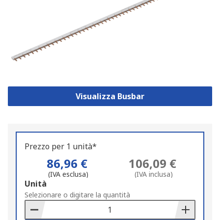
Visualizza Busbar
Prezzo per 1 unità*
86,96 €
106,09 €
(IVA esclusa)
(IVA inclusa)
Add
Unità
to
Selezionare o digitare la quantità
Basket