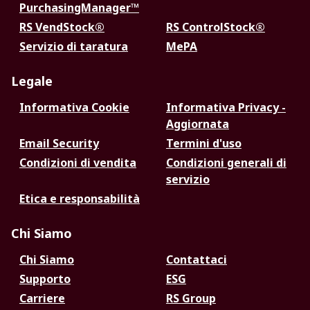
PurchasingManager™
RS VendStock®
RS ControlStock®
Servizio di taratura
MePA
Legale
Informativa Cookie
Informativa Privacy -
Aggiornata
Email Security
Termini d'uso
Condizioni di vendita
Condizioni generali di
servizio
Etica e responsabilità
Chi Siamo
Chi Siamo
Contattaci
Supporto
ESG
Carriere
RS Group