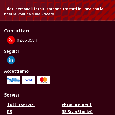
I dati personali forniti saranno trattati in linea con la
nostra
Politica sulla Privacy
.
Contattaci
02.66.058.1
Seguici
Accettiamo
Servizi
Tutti i servizi
eProcurement
RS
RS ScanStock®