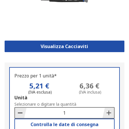
Visualizza Cacciaviti
Prezzo per 1 unità*
5,21 €
6,36 €
(IVA esclusa)
(IVA inclusa)
Add
Unità
to
Selezionare o digitare la quantità
Basket
Controlla le date di consegna