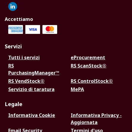
Accettiamo
Servizi
Tutti i servizi
eProcurement
RS
RS ScanStock®
PurchasingManager™
RS VendStock®
RS ControlStock®
Servizio di taratura
MePA
Legale
Informativa Cookie
Informativa Privacy -
Aggiornata
Email Security
Termini d'uso