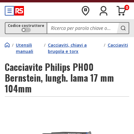
0
Codice costruttore
/
Utensili
/
Cacciaviti, chiavi a
/
Cacciaviti
manuali
brugola e torx
Cacciavite Philips PH00
Bernstein, lungh. lama 17 mm
104mm