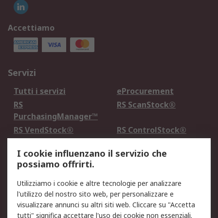
Accettiamo
Servizi
Tutti i servizi
eProcurement
RS
RS ScanStock®
PurchasingManager™
RS VendStock®
RS ControlStock®
Servizio di taratura
MePA
I cookie influenzano il servizio che
possiamo offrirti.
Legale
Utilizziamo i cookie e altre tecnologie per analizzare
Informativa Cookie
Informativa Privacy -
l'utilizzo del nostro sito web, per personalizzare e
Aggiornata
visualizzare annunci su altri siti web. Cliccare su "Accetta
Email Security
Termini d'uso
tutti" significa accettare l'uso dei cookie non essenziali.