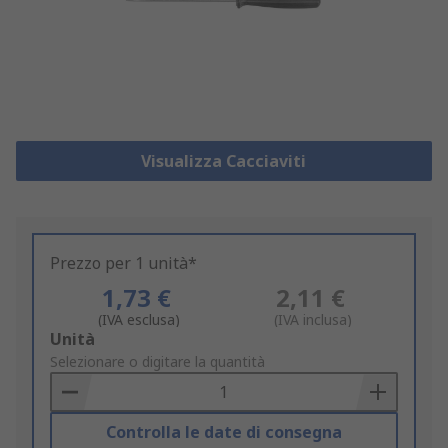
Visualizza Cacciaviti
Prezzo per 1 unità*
1,73 €
2,11 €
(IVA esclusa)
(IVA inclusa)
Add
Unità
to
Selezionare o digitare la quantità
Basket
Controlla le date di consegna