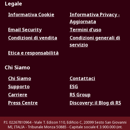
Legale
Informativa Cookie
Informativa Privacy -
Aggiornata
Email Security
Termini d'uso
Condizioni di vendita
Condizioni generali di
servizio
Etica e responsabilità
Chi Siamo
Chi Siamo
Contattaci
Supporto
ESG
Carriere
RS Group
Press Centre
Discovery: il Blog di RS
P.I. 02267810964 - Viale T. Edison 110, Edificio C, 20099 Sesto San Giovanni
MI, ITALIA - Tribunale Monza 50885 - Capitale sociale € 3.900.000 (int.