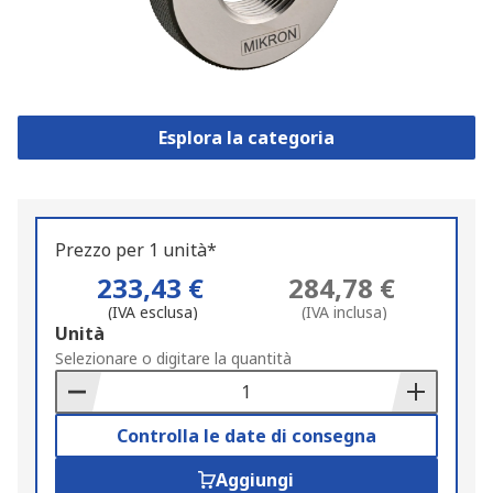
Esplora la categoria
Prezzo per 1 unità*
233,43 €
284,78 €
(IVA esclusa)
(IVA inclusa)
Add
Unità
to
Selezionare o digitare la quantità
Basket
Controlla le date di consegna
Aggiungi