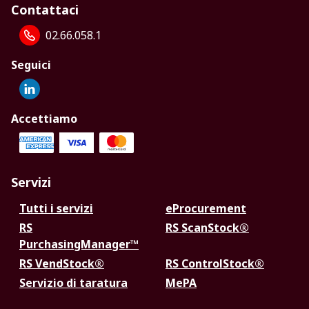
Contattaci
02.66.058.1
Seguici
Accettiamo
Servizi
Tutti i servizi
eProcurement
RS
RS ScanStock®
PurchasingManager™
RS VendStock®
RS ControlStock®
Servizio di taratura
MePA