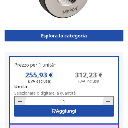
Esplora la categoria
Prezzo per 1 unità*
255,93 €
312,23 €
(IVA esclusa)
(IVA inclusa)
Add
Unità
to
Selezionare o digitare la quantità
Basket
Aggiungi