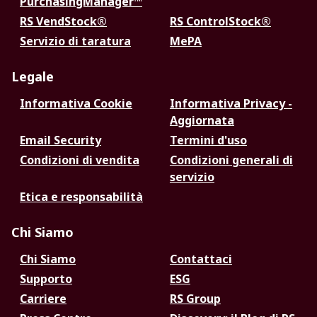
PurchasingManager™
RS VendStock®
RS ControlStock®
Servizio di taratura
MePA
Legale
Informativa Cookie
Informativa Privacy -
Aggiornata
Email Security
Termini d'uso
Condizioni di vendita
Condizioni generali di
servizio
Etica e responsabilità
Chi Siamo
Chi Siamo
Contattaci
Supporto
ESG
Carriere
RS Group