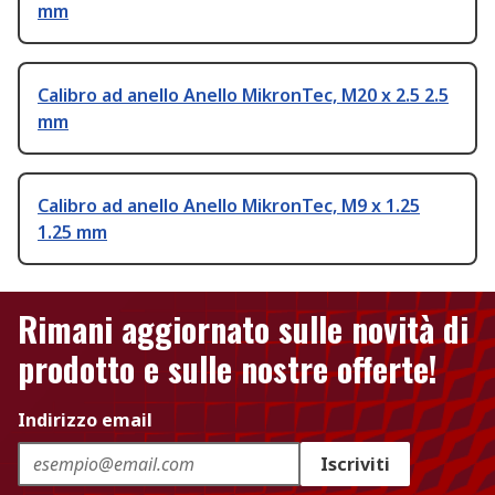
mm
Calibro ad anello Anello MikronTec, M20 x 2.5 2.5
mm
Calibro ad anello Anello MikronTec, M9 x 1.25
1.25 mm
Rimani aggiornato sulle novità di
prodotto e sulle nostre offerte!
Indirizzo email
Iscriviti