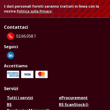
I dati personali forniti saranno trattati in linea con la
nostra
Politica sulla Privacy
.
Contattaci
02.66.058.1
Seguici
Accettiamo
Servizi
Tutti i servizi
eProcurement
RS
RS ScanStock®