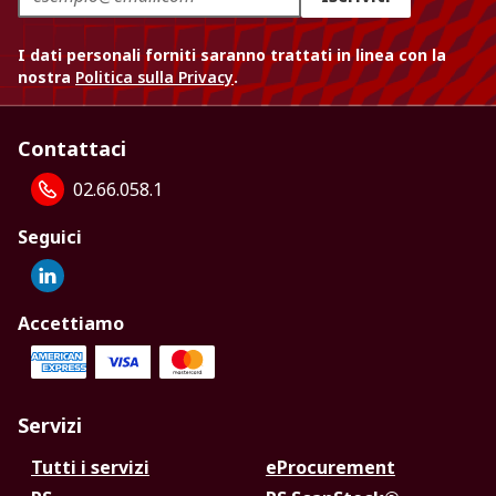
I dati personali forniti saranno trattati in linea con la
nostra
Politica sulla Privacy
.
Contattaci
02.66.058.1
Seguici
Accettiamo
Servizi
Tutti i servizi
eProcurement