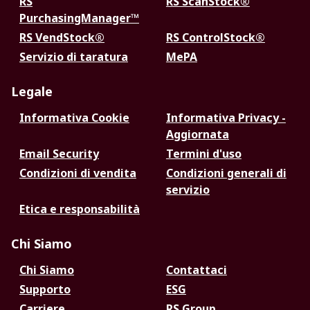
RS
RS ScanStock®
PurchasingManager™
RS VendStock®
RS ControlStock®
Servizio di taratura
MePA
Legale
Informativa Cookie
Informativa Privacy -
Aggiornata
Email Security
Termini d'uso
Condizioni di vendita
Condizioni generali di
servizio
Etica e responsabilità
Chi Siamo
Chi Siamo
Contattaci
Supporto
ESG
Carriere
RS Group