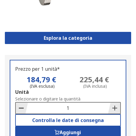
Esplora la categoria
Prezzo per 1 unità*
184,79 €
225,44 €
(IVA esclusa)
(IVA inclusa)
Add
Unità
to
Selezionare o digitare la quantità
Basket
Controlla le date di consegna
Aggiungi