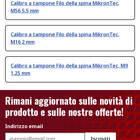
Calibro a tampone Filo della spina MikronTec,
M56 5.5 mm
Calibro a tampone Filo della spina MikronTec,
M16 2 mm
Calibro a tampone Filo della spina MikronTec, M9
1.25 mm
Rimani aggiornato sulle novità di
prodotto e sulle nostre offerte!
Indirizzo email
Iscriviti