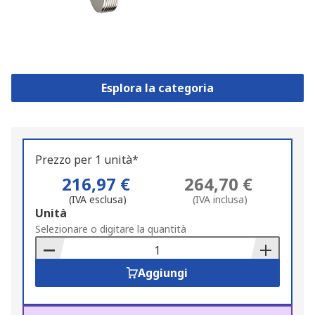
Esplora la categoria
Prezzo per 1 unità*
216,97 €
264,70 €
(IVA esclusa)
(IVA inclusa)
Add
Unità
to
Selezionare o digitare la quantità
Basket
Aggiungi