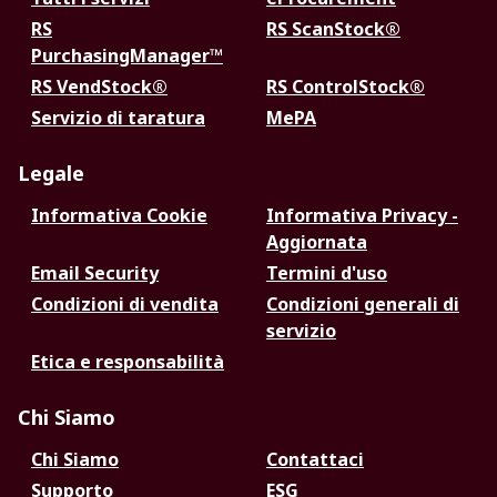
RS
RS ScanStock®
PurchasingManager™
RS VendStock®
RS ControlStock®
Servizio di taratura
MePA
Legale
Informativa Cookie
Informativa Privacy -
Aggiornata
Email Security
Termini d'uso
Condizioni di vendita
Condizioni generali di
servizio
Etica e responsabilità
Chi Siamo
Chi Siamo
Contattaci
Supporto
ESG