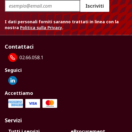
Iscriviti
I dati personali forniti saranno trattati in linea con la
nostra
Politica sulla Privacy
.
Contattaci
02.66.058.1
Seguici
Accettiamo
Servizi
Tutti i servizi
eProcurement