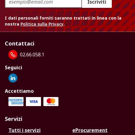
Iscriviti
I dati personali forniti saranno trattati in linea con la
nostra
Politica sulla Privacy
.
Contattaci
02.66.058.1
Seguici
Accettiamo
Servizi
Tutti i servizi
eProcurement