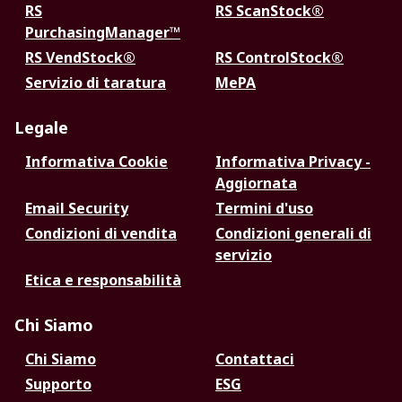
RS
RS ScanStock®
PurchasingManager™
RS VendStock®
RS ControlStock®
Servizio di taratura
MePA
Legale
Informativa Cookie
Informativa Privacy -
Aggiornata
Email Security
Termini d'uso
Condizioni di vendita
Condizioni generali di
servizio
Etica e responsabilità
Chi Siamo
Chi Siamo
Contattaci
Supporto
ESG