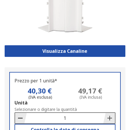
Visualizza Canaline
Prezzo per 1 unità*
40,30 €
49,17 €
(IVA esclusa)
(IVA inclusa)
Add
Unità
to
Selezionare o digitare la quantità
Basket
Controlla le date di consegna