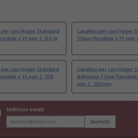
 per cavi Hager Standard
Canalina per cavi Hager 
ssibile x 21 mm, L. 0.5 m
33mm Flessibile x 31 mm, 
 per cavi Hager Standard
Canalina per cavi Hager S
ssibile x 15 mm, L. 250
Adhesive 11mm Flessibile
mm, L. 250 mm
i
Indirizzo email
Iscriviti