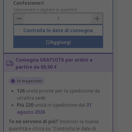
Add
Confezione/i
to
Selezionare o digitare la quantità
Basket
Controlla le date di consegna
Aggiungi
Consegna GRATUITA per ordini a
partire da 60,00 €
In magazzino
126
unità pronte per la spedizione da
un'altra sede
Più
220
unità in spedizione dal
31
agosto 2026
Te ne servono di più?
Inserisci la nuova
quantità e clicca su "Controlla le date di