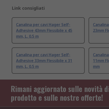
Link consigliati
Canalina per cavi Hager Self-
Canalina
Adhesive 43mm Flessibile x 45
23mm Fle
mm, L. 0.5 m
Canalina per cavi Hager Self-
Canalina
Adhesive 33mm Flessibile x 31
11mm Fle
mm, L. 0.5 m
mm
Rimani aggiornato sulle novità d
prodotto e sulle nostre offerte!