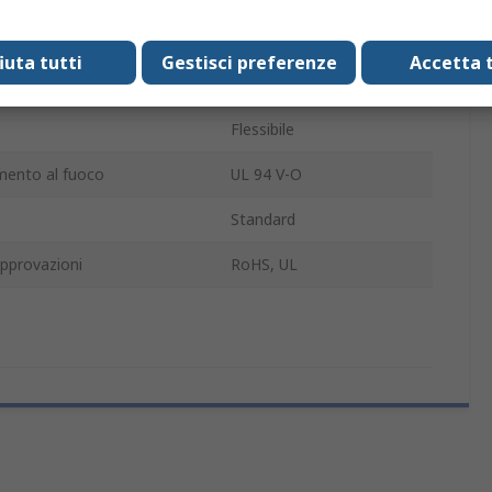
Adesivo
fiuta tutti
Gestisci preferenze
Accetta t
500.00mm
Flessibile
ento al fuoco
UL 94 V-O
Standard
pprovazioni
RoHS, UL