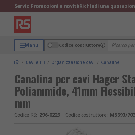
Servizi
Promozioni e novità
Richiedi una quotazio
Menu
Codice costruttore
/
Cavi e fili
/
Organizzazione cavi
/
Canaline
Canalina per cavi Hager St
Poliammide, 41mm Flessibi
mm
Codice RS
:
296-0229
Codice costruttore
:
M5693/70