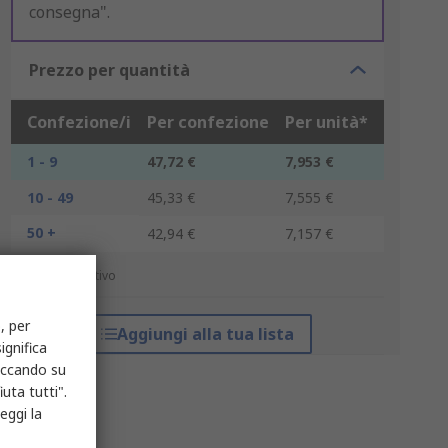
consegna".
Prezzo per quantità
Confezione/i
Per confezione
Per unità*
1 - 9
47,72 €
7,953 €
10 - 49
45,33 €
7,555 €
50 +
42,94 €
7,157 €
*prezzo indicativo
, per
Aggiungi alla tua lista
ignifica
liccando su
uta tutti".
eggi la