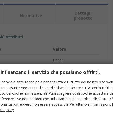
Dettagli
Normative
prodotto
iù attributi.
o
Valore
Hager
tto
Canalina per cavi
 influenzano il servizio che possiamo offrirti.
41mm
i cookie e altre tecnologie per analizzare l'utilizzo del nostro sito web
re e visualizzare annunci su altri siti web. Cliccare su "Accetta tutti" s
44mm
'uso dei cookie non essenziali. Puoi scegliere quali cookie accettare c
eferenze". Se non desideri che utilizziamo questi cookie, clicca su "Rifi
Grigio
onalità potrebbero non essere accessibili. Per ulteriori informazioni, l
ie policy
.
Poliammide