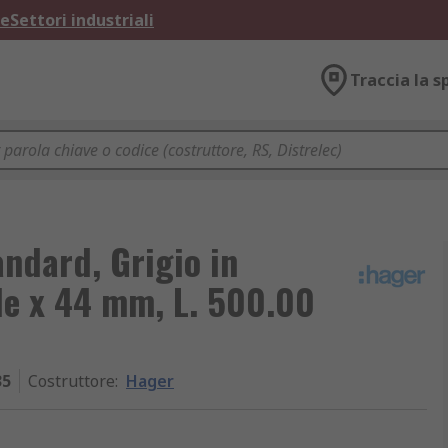
ne
Settori industriali
Traccia la s
andard, Grigio in
le x 44 mm, L. 500.00
35
Costruttore
:
Hager