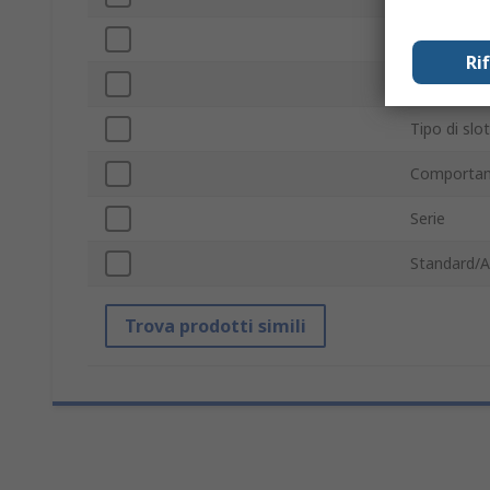
Fissaggio
Ri
Lunghezza
Tipo di slot
Comportam
Serie
Standard/A
Trova prodotti simili