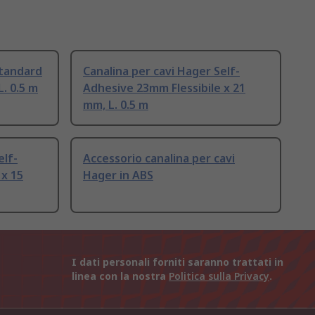
Standard
Canalina per cavi Hager Self-
L. 0.5 m
Adhesive 23mm Flessibile x 21
mm, L. 0.5 m
elf-
Accessorio canalina per cavi
 x 15
Hager in ABS
I dati personali forniti saranno trattati in
linea con la nostra
Politica sulla Privacy
.