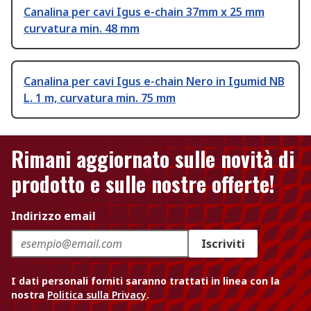
Canalina per cavi Igus e-chain 37mm x 25 mm
curvatura min. 48 mm
Canalina per cavi Igus e-chain Nero in Igumid NB
L. 1 m, curvatura min. 75 mm
Rimani aggiornato sulle novità di
prodotto e sulle nostre offerte!
Indirizzo email
Iscriviti
I dati personali forniti saranno trattati in linea con la
nostra
Politica sulla Privacy
.