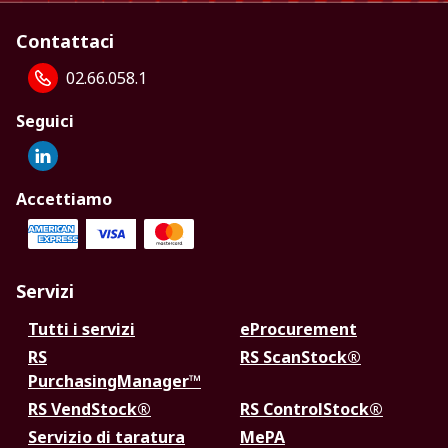
Contattaci
02.66.058.1
Seguici
Accettiamo
Servizi
Tutti i servizi
eProcurement
RS
RS ScanStock®
PurchasingManager™
RS VendStock®
RS ControlStock®
Servizio di taratura
MePA