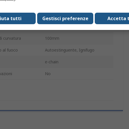
Nero
Igumid G
fiuta tutti
Gestisci preferenze
Accetta t
1m
i curvatura
100mm
 al fuoco
Autoestinguente, Ignifugo
e-chain
azioni
No