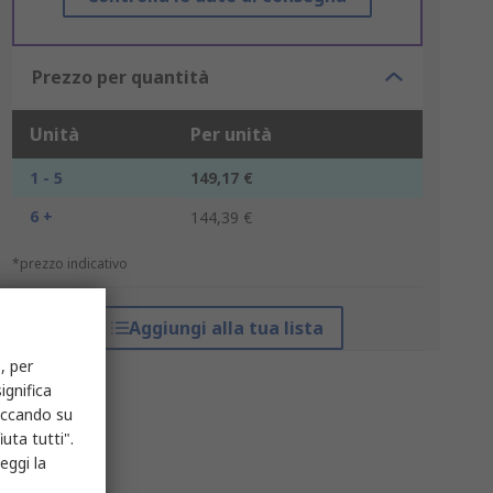
Prezzo per quantità
Unità
Per unità
1 - 5
149,17 €
6 +
144,39 €
*prezzo indicativo
Aggiungi alla tua lista
, per
ignifica
liccando su
uta tutti".
eggi la