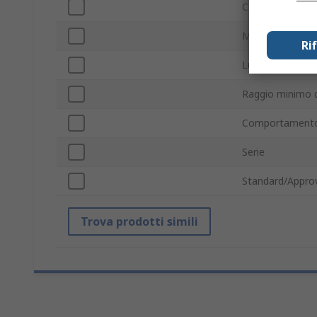
Colore
Materiale
Ri
Lunghezza
Raggio minimo d
Comportamento
Serie
Standard/Approv
Trova prodotti simili