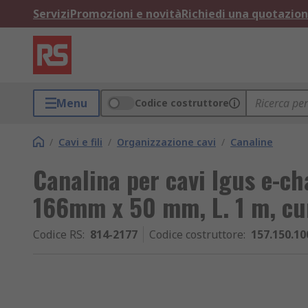
Servizi
Promozioni e novità
Richiedi una quotazio
Menu
Codice costruttore
/
Cavi e fili
/
Organizzazione cavi
/
Canaline
Canalina per cavi Igus e-ch
166mm x 50 mm, L. 1 m, cu
Codice RS
:
814-2177
Codice costruttore
:
157.150.10