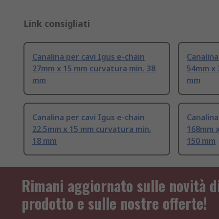
Link consigliati
Canalina per cavi Igus e-chain
Canalina
27mm x 15 mm curvatura min. 38
54mm x 
mm
mm
Canalina per cavi Igus e-chain
Canalina
22.5mm x 15 mm curvatura min.
168mm x
18 mm
150 mm
Rimani aggiornato sulle novità d
prodotto e sulle nostre offerte!