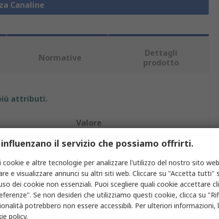
zza Canaline
Dettagli
Normative
prodotto
iù attributi.
Valore
 influenzano il servizio che possiamo offrirti.
Igus
i cookie e altre tecnologie per analizzare l'utilizzo del nostro sito web
166mm
re e visualizzare annunci su altri siti web. Cliccare su "Accetta tutti" s
Canalina per cavi
'uso dei cookie non essenziali. Puoi scegliere quali cookie accettare c
eferenze". Se non desideri che utilizziamo questi cookie, clicca su "Rifi
50mm
onalità potrebbero non essere accessibili. Per ulteriori informazioni, l
ie policy
.