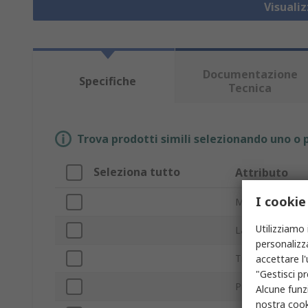
Visuali
Documentazione
Specifiche
Tecnica
Trova prodotti simili selezionando uno o p
Seleziona tutto
Attributo
I cookie
Marchio
Utilizziamo 
Larghezza
personalizza
Tipo prodotto
accettare l
"Gestisci pr
Profondità
Alcune funzi
nostra
cook