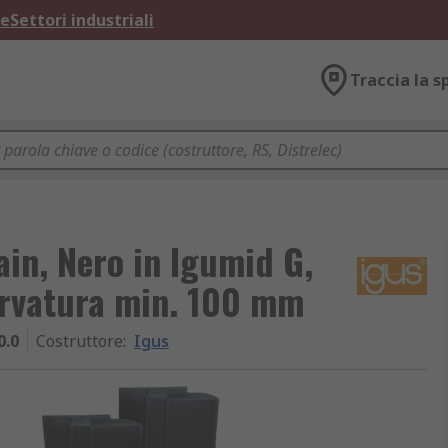
ne
Settori industriali
Traccia la s
ain, Nero in Igumid G,
rvatura min. 100 mm
0.0
Costruttore
:
Igus