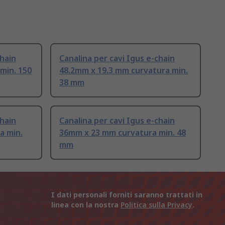
chain
Canalina per cavi Igus e-chain
min. 150
48.2mm x 19.3 mm curvatura min.
38 mm
chain
Canalina per cavi Igus e-chain
a min.
36mm x 23 mm curvatura min. 48
mm
I dati personali forniti saranno trattati in
linea con la nostra
Politica sulla Privacy
.