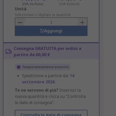
(IVA esclusa)
(IVA inclusa)
Add
Unità
to
Selezionare o digitare la quantità
Basket
Aggiungi
Consegna GRATUITA per ordini a
partire da 60,00 €
Temporaneamente esaurito
Spedizione a partire dal
14
settembre 2026
Te ne servono di più?
Inserisci la
nuova quantità e clicca su "Controlla
le date di consegna".
Controlla le date di consegna