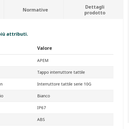
Dettagli
Normative
prodotto
iù attributi.
Valore
APEM
Tappo interruttore tattile
on
Interruttore tattile serie 10G
io
Bianco
IP67
ABS