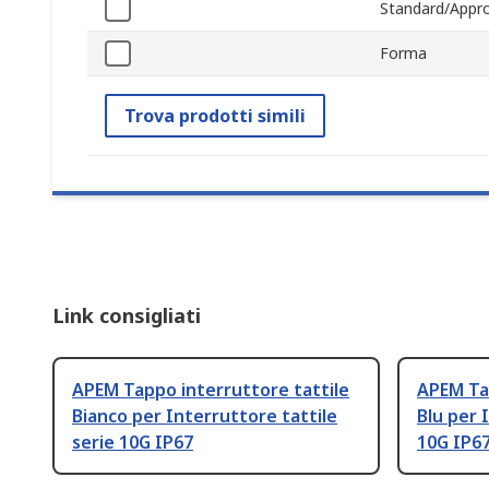
Standard/Appro
Forma
Trova prodotti simili
Link consigliati
APEM Tappo interruttore tattile
APEM Tap
Bianco per Interruttore tattile
Blu per 
serie 10G IP67
10G IP6