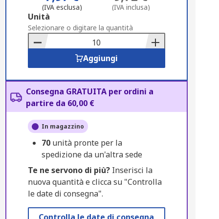
(IVA esclusa)
(IVA inclusa)
Add
Unità
to
Selezionare o digitare la quantità
Basket
Aggiungi
Consegna GRATUITA per ordini a
partire da 60,00 €
In magazzino
70
unità pronte per la
spedizione da un'altra sede
Te ne servono di più?
Inserisci la
nuova quantità e clicca su "Controlla
le date di consegna".
Controlla le date di consegna