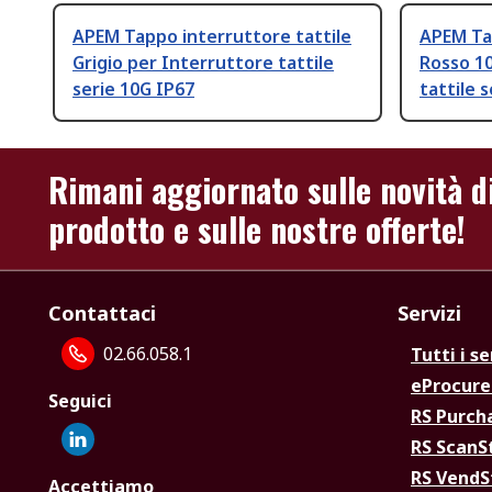
APEM Tappo interruttore tattile
APEM Tap
Grigio per Interruttore tattile
Rosso 1
serie 10G IP67
tattile 
Rimani aggiornato sulle novità d
prodotto e sulle nostre offerte!
Contattaci
Servizi
02.66.058.1
Tutti i se
eProcur
Seguici
RS Purc
RS Scan
RS Vend
Accettiamo