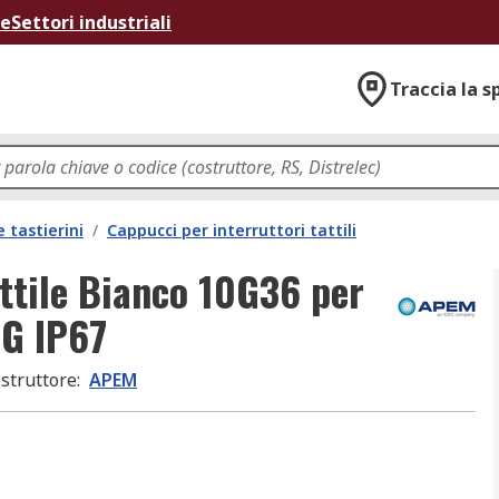
ne
Settori industriali
Traccia la s
e tastierini
/
Cappucci per interruttori tattili
ttile Bianco 10G36 per
0G IP67
struttore
:
APEM