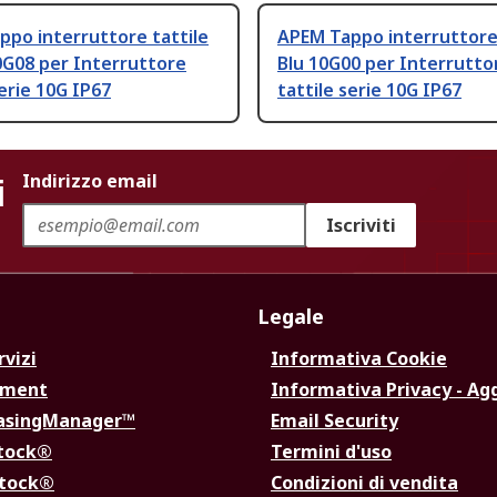
po interruttore tattile
APEM Tappo interruttore 
0G08 per Interruttore
Blu 10G00 per Interrutto
serie 10G IP67
tattile serie 10G IP67
i
Indirizzo email
Iscriviti
Legale
rvizi
Informativa Cookie
ement
Informativa Privacy - Ag
hasingManager™
Email Security
Stock®
Termini d'uso
Stock®
Condizioni di vendita