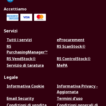
Accettiamo
Servizi
Tutti i servizi
eProcurement
RS
RS ScanStock®
PurchasingManager™
RS VendStock®
RS ControlStock®
Servizio di taratura
MePA
Legale
Informativa Cookie
Informativa Privacy -
Aggiornata
Email Security
Termini d'uso
Condizioni di vendita
Condizioni generali di