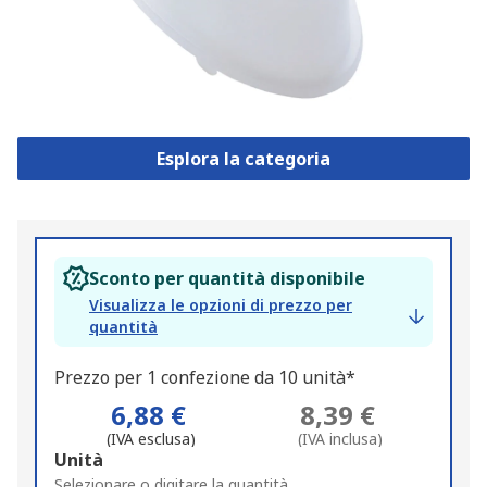
Esplora la categoria
Sconto per quantità disponibile
Visualizza le opzioni di prezzo per
quantità
Prezzo per 1 confezione da 10 unità*
6,88 €
8,39 €
(IVA esclusa)
(IVA inclusa)
Add
Unità
to
Selezionare o digitare la quantità