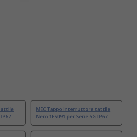
attile
MEC Tappo interruttore tattile
 IP67
Nero 1FS091 per Serie 5G IP67