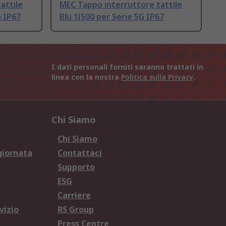
attile
MEC Tappo interruttore tattile
 IP67
Blu 1JS00 per Serie 5G IP67
I dati personali forniti saranno trattati in
linea con la nostra
Politica sulla Privacy
.
Chi Siamo
Chi Siamo
giornata
Contattaci
Supporto
ESG
Carriere
vizio
RS Group
Press Centre