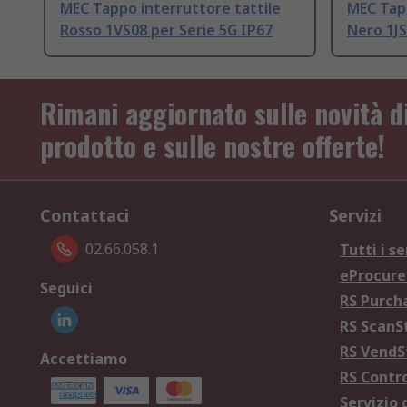
MEC Tappo interruttore tattile
MEC Tapp
Rosso 1VS08 per Serie 5G IP67
Nero 1JS
Rimani aggiornato sulle novità d
prodotto e sulle nostre offerte!
Contattaci
Servizi
02.66.058.1
Tutti i se
eProcur
Seguici
RS Purc
RS Scan
RS Vend
Accettiamo
RS Contr
Servizio 