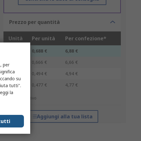
Prezzo per quantità
Unità
Per unità
Per confezione*
10 - 10
0,688 €
6,88 €
20 - 40
0,666 €
6,66 €
, per
ignifica
50 - 70
0,494 €
4,94 €
liccando su
80 +
0,477 €
4,77 €
uta tutti".
eggi la
*prezzo indicativo
Aggiungi alla tua lista
utti