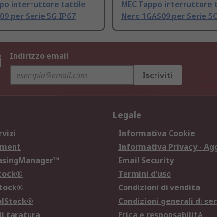
o interruttore tattile
MEC Tappo interruttore t
09 per Serie 5G IP67
Nero 1GAS09 per Serie 5G
i
Indirizzo email
Iscriviti
Legale
rvizi
Informativa Cookie
ement
Informativa Privacy - Ag
hasingManager™
Email Security
Stock®
Termini d'uso
Stock®
Condizioni di vendita
olStock®
Condizioni generali di ser
di taratura
Etica e responsabilità