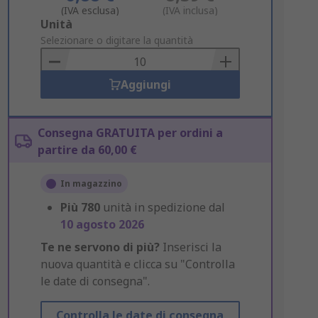
(IVA esclusa)
(IVA inclusa)
Add
Unità
to
Selezionare o digitare la quantità
Basket
Aggiungi
Consegna GRATUITA per ordini a
partire da 60,00 €
In magazzino
Più
780
unità in spedizione dal
10 agosto 2026
Te ne servono di più?
Inserisci la
nuova quantità e clicca su "Controlla
le date di consegna".
Controlla le date di consegna