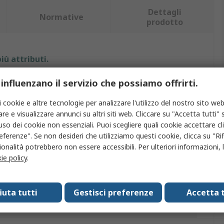
Dettagli
Normative
prodotto
iù attributi.
 influenzano il servizio che possiamo offrirti.
Valore
i cookie e altre tecnologie per analizzare l'utilizzo del nostro sito web
MEC
re e visualizzare annunci su altri siti web. Cliccare su "Accetta tutti" s
'uso dei cookie non essenziali. Puoi scegliere quali cookie accettare c
o
Tappo interruttore tattile
eferenze". Se non desideri che utilizziamo questi cookie, clicca su "Rifi
con
Serie 5G
onalità potrebbero non essere accessibili. Per ulteriori informazioni, l
ie policy
.
cio
Bianco
IP67
fiuta tutti
Gestisci preferenze
Accetta t
ABS, Policarbonato