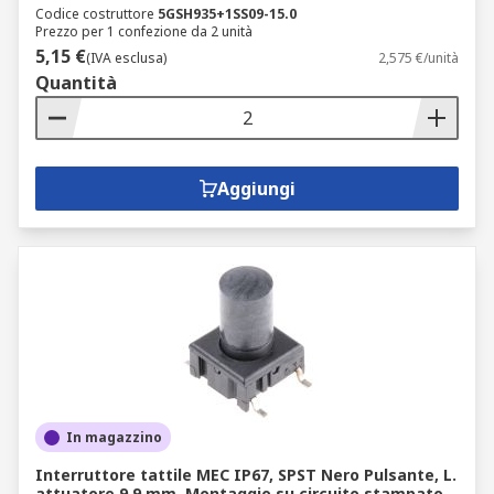
Codice costruttore
5GSH935+1SS09-15.0
Prezzo per 1 confezione da 2 unità
5,15 €
(IVA esclusa)
2,575 €/unità
Quantità
Aggiungi
In magazzino
Interruttore tattile MEC IP67, SPST Nero Pulsante, L.
attuatore 9.9 mm, Montaggio su circuito stampato,