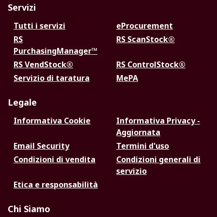
Servizi
Tutti i servizi
eProcurement
RS
RS ScanStock®
PurchasingManager™
RS VendStock®
RS ControlStock®
Servizio di taratura
MePA
Legale
Informativa Cookie
Informativa Privacy -
Aggiornata
Email Security
Termini d'uso
Condizioni di vendita
Condizioni generali di
servizio
Etica e responsabilità
Chi Siamo