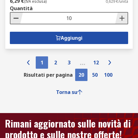
6,29 €
(IVA esclusa)
0,629 €/unità
Quantità
Aggiungi
1
2
3
12
Risultati per pagina
20
50
100
Torna su
Rimani aggiornato sulle novità di
prodotto e sulle nostre offerte!