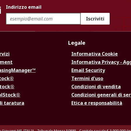
i
Indirizzo email
Iscriviti
Legale
rvizi
Informativa Cookie
ement
Informativa Privacy - Ag
hasingManager™
Email Security
Stock®
Termini d'uso
Stock®
Condizioni di vendita
olStock®
Condizioni generali di ser
di taratura
Etica e responsabilità
n Giovanni MI, ITALIA - Tribunale Monza 50885 - Capitale sociale € 3.900.000 (int