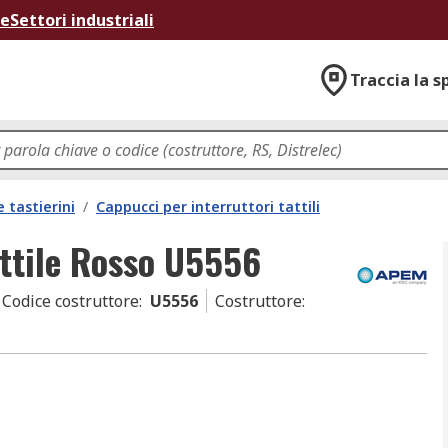
ne
Settori industriali
Traccia la s
e tastierini
/
Cappucci per interruttori tattili
ttile Rosso U5556
Codice costruttore
:
U5556
Costruttore
: