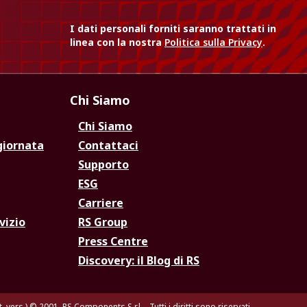
I dati personali forniti saranno trattati in
linea con la nostra
Politica sulla Privacy
.
Chi Siamo
Chi Siamo
giornata
Contattaci
Supporto
ESG
Carriere
vizio
RS Group
Press Centre
Discovery: il Blog di RS
. vers.)
© 2001, RS Components S.r.l. - Tutti i diritti sono riservati.