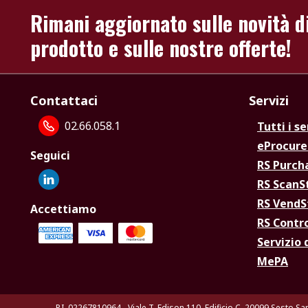
Rimani aggiornato sulle novità d
prodotto e sulle nostre offerte!
Contattaci
Servizi
02.66.058.1
Tutti i se
eProcur
Seguici
RS Purc
RS Scan
RS Vend
Accettiamo
RS Contr
Servizio 
MePA
P.I. 02267810964 - Viale T. Edison 110, Edificio C, 20099 Sesto Sa