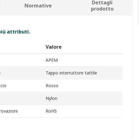
Dettagli
Normative
prodotto
iù attributi.
Valore
APEM
o
Tappo interruttore tattile
cio
Rosso
Nylon
rovazioni
RoHS