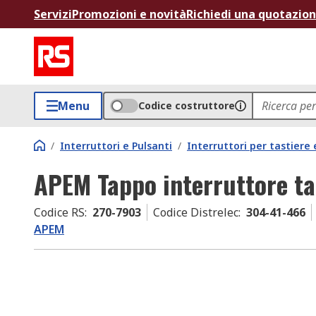
Servizi
Promozioni e novità
Richiedi una quotazio
Menu
Codice costruttore
/
Interruttori e Pulsanti
/
Interruttori per tastiere 
APEM Tappo interruttore ta
Codice RS
:
270-7903
Codice Distrelec
:
304-41-466
APEM