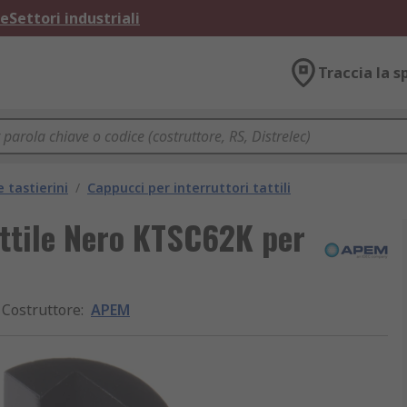
ne
Settori industriali
Traccia la s
e tastierini
/
Cappucci per interruttori tattili
ttile Nero KTSC62K per
Costruttore
:
APEM