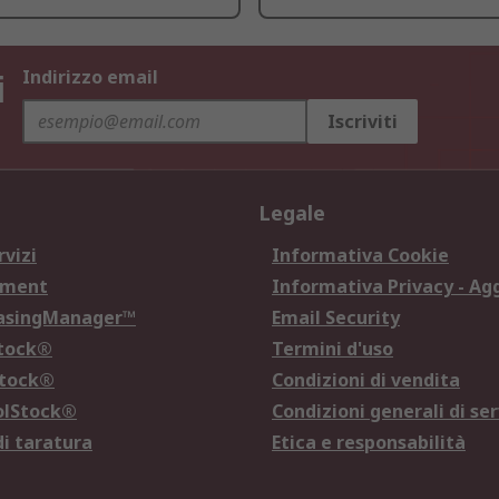
i
Indirizzo email
Iscriviti
Legale
rvizi
Informativa Cookie
ement
Informativa Privacy - Ag
hasingManager™
Email Security
Stock®
Termini d'uso
Stock®
Condizioni di vendita
olStock®
Condizioni generali di ser
di taratura
Etica e responsabilità