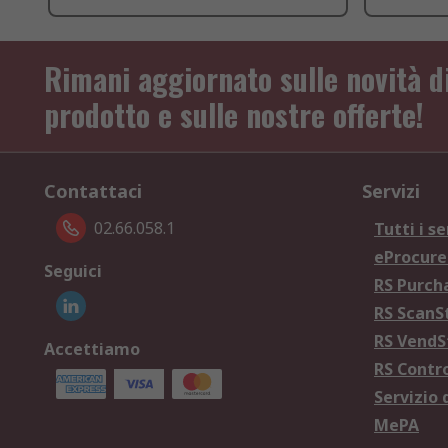
Rimani aggiornato sulle novità d
prodotto e sulle nostre offerte!
Contattaci
Servizi
02.66.058.1
Tutti i se
eProcur
Seguici
RS Purc
RS Scan
RS Vend
Accettiamo
RS Contr
Servizio 
MePA