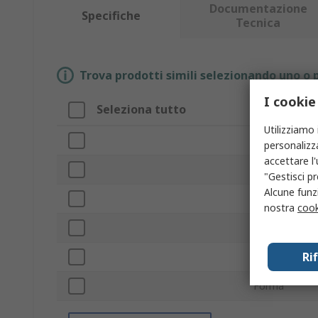
Documentazione
Specifiche
Tecnica
Trova prodotti simili selezionando uno o p
I cookie
Seleziona tutto
Attributo
Utilizziamo 
Marchio
personalizza
accettare l
Tipo prodott
"Gestisci pr
Alcune funzi
Da utilizzare 
nostra
cook
Colore cappuc
Ri
Standard/App
Forma