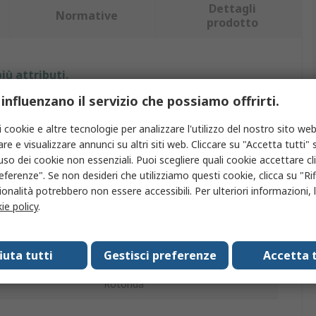
Dettagli
Normative
prodotto
iù attributi.
 influenzano il servizio che possiamo offrirti.
Valore
i cookie e altre tecnologie per analizzare l'utilizzo del nostro sito web
APEM
re e visualizzare annunci su altri siti web. Cliccare su "Accetta tutti" s
'uso dei cookie non essenziali. Puoi scegliere quali cookie accettare c
o
Tappo interruttore tattile
eferenze". Se non desideri che utilizziamo questi cookie, clicca su "Rifi
onalità potrebbero non essere accessibili. Per ulteriori informazioni, l
con
Pulsante per tastiera
ie policy
.
cio
Nero
fiuta tutti
Gestisci preferenze
Accetta t
rovazioni
RoHS
Rotonda