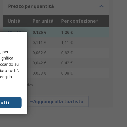
Prezzo per quantità
Unità
Per unità
Per confezione*
10 - 40
0,126 €
1,26 €
50 - 90
0,111 €
1,11 €
, per
100 - 240
0,062 €
0,62 €
ignifica
250 - 490
0,042 €
0,42 €
liccando su
uta tutti".
500 +
0,038 €
0,38 €
eggi la
*prezzo indicativo
Aggiungi alla tua lista
utti