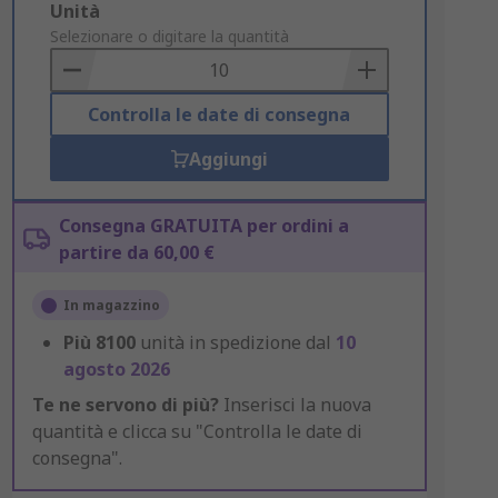
Add
Unità
to
Selezionare o digitare la quantità
Basket
Controlla le date di consegna
Aggiungi
Consegna GRATUITA per ordini a
partire da 60,00 €
In magazzino
Più
8100
unità in spedizione dal
10
agosto 2026
Te ne servono di più?
Inserisci la nuova
quantità e clicca su "Controlla le date di
consegna".