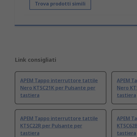
Trova prodotti simili
Link consigliati
APEM Tappo interruttore tattile
APEM Tap
Nero KTSC21K per Pulsante per
Nero KT
tastiera
tastiera
APEM Tappo interruttore tattile
APEM Tap
KTSC22R per Pulsante per
KTSC62B
tastiera
tastiera