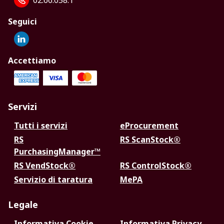
02.66.058.1
Seguici
Accettiamo
Servizi
Tutti i servizi
eProcurement
RS
RS ScanStock®
PurchasingManager™
RS VendStock®
RS ControlStock®
Servizio di taratura
MePA
Legale
Informativa Cookie
Informativa Privacy -