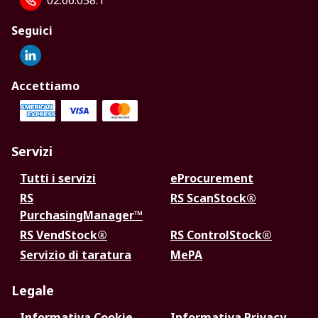
02.66.058.1
Seguici
Accettiamo
Servizi
Tutti i servizi
eProcurement
RS
RS ScanStock®
PurchasingManager™
RS VendStock®
RS ControlStock®
Servizio di taratura
MePA
Legale
Informativa Cookie
Informativa Privacy -