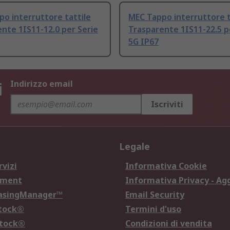
o interruttore tattile
MEC Tappo interruttore t
nte 1IS11-12.0 per Serie
Trasparente 1IS11-22.5 p
5G IP67
i
Indirizzo email
Iscriviti
Legale
rvizi
Informativa Cookie
ement
Informativa Privacy - Ag
hasingManager™
Email Security
Stock®
Termini d'uso
Stock®
Condizioni di vendita