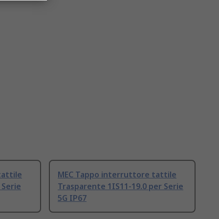
attile
MEC Tappo interruttore tattile
 Serie
Trasparente 1IS11-19.0 per Serie
5G IP67