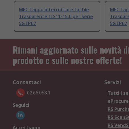
MEC Tappo interruttore tattile
MEC Tapp
Trasparente 1IS11-15.0 per Serie
Traspare
5G IP67
5G IP67
Rimani aggiornato sulle novità d
prodotto e sulle nostre offerte!
Contattaci
Servizi
02.66.058.1
Tutti i se
eProcur
Seguici
RS Purc
RS Scan
RS Vend
Accettiamo