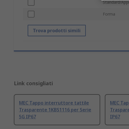
Standard/App
Forma
Trova prodotti simili
Link consigliati
MEC Tappo interruttore tattile
MEC Tapp
Trasparente 1KBS1116 per Serie
Traspare
5G IP67
IP67