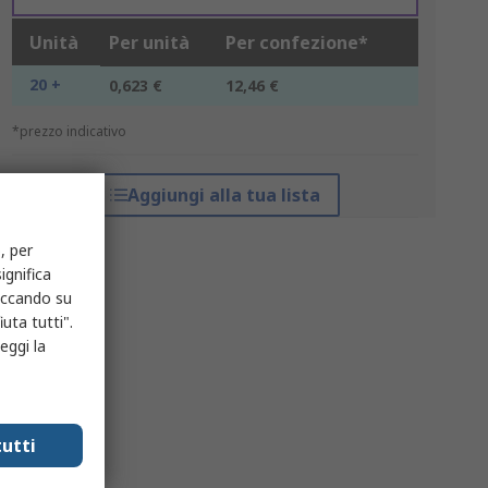
Unità
Per unità
Per confezione*
20 +
0,623 €
12,46 €
*prezzo indicativo
Aggiungi alla tua lista
, per
ignifica
liccando su
uta tutti".
eggi la
utti