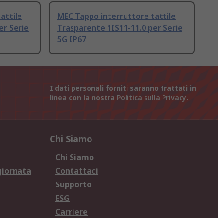
attile
MEC Tappo interruttore tattile
er Serie
Trasparente 1IS11-11.0 per Serie
5G IP67
I dati personali forniti saranno trattati in
linea con la nostra
Politica sulla Privacy
.
Chi Siamo
Chi Siamo
giornata
Contattaci
Supporto
ESG
Carriere