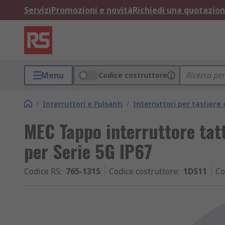
Servizi
Promozioni e novità
Richiedi una quotazio
Menu
Codice costruttore
/
Interruttori e Pulsanti
/
Interruttori per tastiere 
MEC Tappo interruttore tat
per Serie 5G IP67
Codice RS
:
765-1315
Codice costruttore
:
1DS11
Co