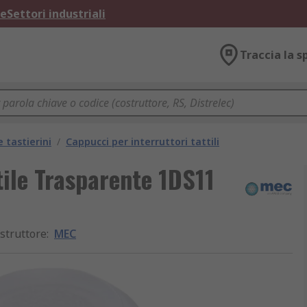
ne
Settori industriali
Traccia la s
e tastierini
/
Cappucci per interruttori tattili
tile Trasparente 1DS11
struttore
:
MEC