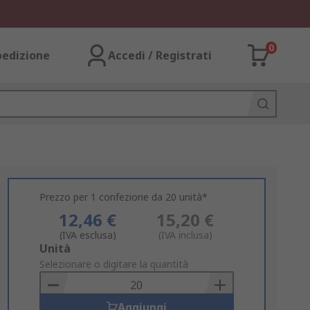
0
pedizione
Accedi / Registrati
Prezzo per 1 confezione da 20 unità*
12,46 €
15,20 €
(IVA esclusa)
(IVA inclusa)
Add
Unità
to
Selezionare o digitare la quantità
Basket
Aggiungi