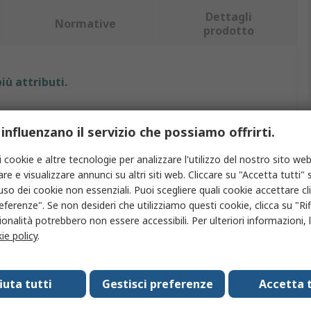
Dettagli
Normative
prodotto
iù attributi.
Valore
 influenzano il servizio che possiamo offrirti.
MEC
i cookie e altre tecnologie per analizzare l'utilizzo del nostro sito web
o
Tappo interruttore tattile
re e visualizzare annunci su altri siti web. Cliccare su "Accetta tutti" s
'uso dei cookie non essenziali. Puoi scegliere quali cookie accettare c
con
Serie 5G
eferenze". Se non desideri che utilizziamo questi cookie, clicca su "Rifi
onalità potrebbero non essere accessibili. Per ulteriori informazioni, l
cio
Trasparente
ie policy
.
IP67
fiuta tutti
Gestisci preferenze
Accetta t
ABS