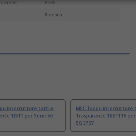
rovazioni
RoHS
Rotonda
o interruttore tattile
MEC Tappo interruttore t
nte 1JS11 per Serie 5G
Trasparente 1KS1116 per
5G IP67