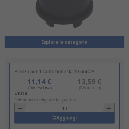
Esplora la categoria
Prezzo per 1 confezione da 10 unità*
11,14 €
13,59 €
(IVA esclusa)
(IVA inclusa)
Add
Unità
to
Selezionare o digitare la quantità
Basket
Aggiungi