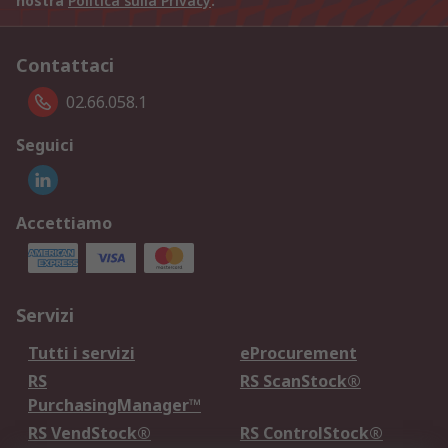
nostra
Politica sulla Privacy
.
Contattaci
02.66.058.1
Seguici
Accettiamo
Servizi
Tutti i servizi
eProcurement
RS
RS ScanStock®
PurchasingManager™
RS VendStock®
RS ControlStock®