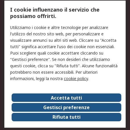
Servizio di taratura
MePA
I cookie influenzano il servizio che
possiamo offrirti.
Legale
Utilizziamo i cookie e altre tecnologie per analizzare
Informativa Cookie
Informativa Privacy -
l'utilizzo del nostro sito web, per personalizzare e
Aggiornata
visualizzare annunci su altri siti web. Cliccare su "Accetta
Email Security
Termini d'uso
tutti" significa accettare l'uso dei cookie non essenziali.
Condizioni di vendita
Condizioni generali di
Puoi scegliere quali cookie accettare cliccando su
servizio
"Gestisci preferenze". Se non desideri che utilizziamo
questi cookie, clicca su "Rifiuta tutti". Alcune funzionalità
Etica e responsabilità
potrebbero non essere accessibili. Per ulteriori
informazioni, leggi la nostra
cookie policy
.
Chi Siamo
Chi Siamo
Contattaci
Accetta tutti
Supporto
ESG
Gestisci preferenze
Carriere
RS Group
Rifiuta tutti
Press Centre
Discovery: il Blog di RS